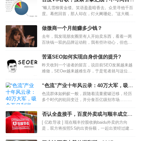
语
“蛾儿雪柳黄金缕。笑语盈盈暗香去。众里寻他千百
度。蓦然回首，那人却在，灯火阑珊处。”这大概就
是“百度”的美妙出处。当一些想法被新的概念所淹没
时，许多人放弃了他们的原始想法，开始从事新事
做微商一个月能赚多少钱？
物。百度的故事是不同的。百度的历史可追溯到谷
去年，我发现朋友圈里有人开始卖东西，看着一两
歌仍在开发之…
百块钱一双的品牌运动鞋，我有些许动心，但也有
点忐忑。点开那个没有聊天记录的对话框，我问朋
友：“是不是真的啊。” 他信誓旦旦地保证道：“鞋子
苦逼SEO如何实现自身价值的提升?
肯定是真的。”当时我没买，但今天和一个长时间在
昨天收到一个读者的留言，说目前SEO发展越来越
朋友圈卖鞋的…
难做，SEOer越来越难生存，于是笔者就与这位朋
友聊了起来，了解到他目前在一家企业做短网址，
发展不是很好，每天累死累活，老板却认为没好好
“色流”产业十年风云录：40万大军，吸食
做事，多少苦逼SEO心里是哑巴吃黄莲的感觉?之前
百亿利润
色流群体如蚂蚁一般，跟随着流量蜜罐迁移，经历
咨询这样的…
多个时代的轮回变迁，并分食百亿级别市场……标
题：“色流”产业十年风云录：40万大军，吸食百亿利
润来源：一本财经，已授权『互联网的一些事』，
否认全盘接手，百度外卖或与顺丰成立合
转载请联系作者。在“流量为王”的时代，流量在某种
资公司
[ 亿欧导读 ] 现在顺丰控股收购baidu外卖的方向
意义上，就…
是，双方将按照5:5的出资份额，一起出资经过建立
合资公司来运营，不过一切都未确定，还存在变
数。一位接近交易的人士表示：“之所以不会全盘接