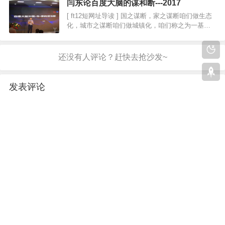
闫东论百度大脑的谋和断---2017
手baidu外卖，主要是因为顺丰以为全资…
[ ft12短网址导读 ] 国之谋断，家之谋断咱们做生态
化，城市之谋断咱们做城镇化，咱们称之为一基地
四中心。聚集当地生态，完成当地智能化生态的改
造。家事国务天下事，离不开大数据的有备无患，
也离不开人工智能的抓住时机。将来智能和工业…
发表评论
评论
◎欢迎参与讨论，请在这里发表您的看法和观点。
Copyright ft12.com All Rights Reserved.
Powered By
Z-BlogPHP
. Theme by
TOYEAN
.