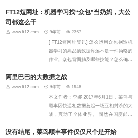
中心力气。在开始主题讲演前的简略介绍中，李斌透露，除了
FT12短网址：机器学习找“众包”当奶妈，大公
受主办方…
司都这么干
www.ft12.com
9年前
2367
[ FT12短网址资讯] 怎么运用众包创造机
器学习的高品质数据库远不是一件简略的
作业。众包背面触及哪些技能？怎么确保
数据精准？啥样的公司适合用众
阿里巴巴的大数据之战
包？ 【编者按】AI年代下，研讨速度变
成大公司们决胜的主要条件，为了减缩本
www.ft12.com
9年前
1948
钱…
本文作者：李娜 2017年6月1日，菜鸟与
顺丰因快递柜数据惹起一场互相封杀的大
战，震动了全体业界。 固然在国度邮政
局的参与调停下，两边的营业互助和数据
没有结尾，菜鸟顺丰事件仅仅只个是开始
传输已于6月3日临时规复，但这场3Q大