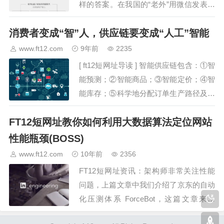
样的答案。在我国的“老外”用微信发表情
的数量比我国典型用户多45%，每月人均
消费者变成“智”人，供应链要变成“人工”智能
发送微信红包次数高达10次。今日微信发
布的在华外国用户微信日子观察陈述显
www.ft12.com
9年前
2235
示，微信不仅是我国人…
[ ft12短网址导读 ] 智能供应链包含：①智
能预测；②智能商品；③智能定价；④智
能库存；⑤科学地分配订单生产路径及快
递安排；⑥基于模式识别等技术的风险控
FT12短网址教你如何利用大数据算法定位网站
制系统，及时预警订单的风险级别等。图
片来自“123rf.com.cn”【编…
性能瓶颈(BOSS)
www.ft12.com
10年前
2356
FT12短网址资讯：架构师非常关注性能
问题，上篇文章中我们介绍了京东的自动
化压测体系 ForceBot，这篇文章来自
LinkedIn 的技术博客，介绍如何通过大数