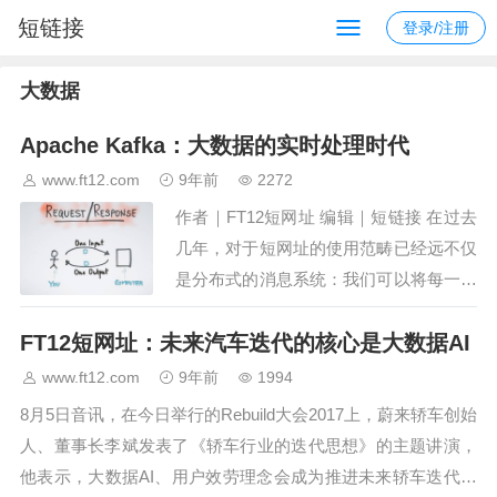
短链接
登录/注册
大数据
Apache Kafka：大数据的实时处理时代
www.ft12.com
9年前
2272
作者｜FT12短网址 编辑｜短链接 在过去
几年，对于短网址的使用范畴已经远不仅
是分布式的消息系统：我们可以将每一次
用户点击，每一个数据库更改，每一条日
FT12短网址：未来汽车迭代的核心是大数据AI
志的生成，都转化成实时的结构化数据
流，更早的存储和分析它们，并从中获得
www.ft12.com
9年前
1994
价值。同…
8月5日音讯，在今日举行的Rebuild大会2017上，蔚来轿车创始
人、董事长李斌发表了《轿车行业的迭代思想》的主题讲演，
他表示，大数据AI、用户效劳理念会成为推进未来轿车迭代的