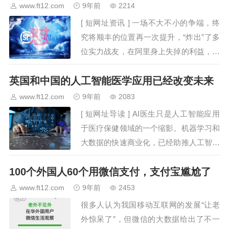
战今后，又一次将有数用户卷入的巨擘互
www.ft12.com
9年前
2214
杀，有可能成…
[ 短网址资讯 ] 一场不大不小的争端，终
究将顺丰的位置再一次提升，“炸出”了多
位实力战友，在阿里身上失掉的利益，在
他人身上能够“赚”回来，可是阿里失掉顺
英国和中国的人工智能医学应用已经改变未来
丰，质量快递方面怎样保障？没有诬蔑
“灵通系”的意思，毕竟快递质量在…
www.ft12.com
9年前
2083
[ 短网址导读 ] AI医生只是人工智能应用
于医疗保健领域的一个缩影。机器学习和
大数据的快速商业化，已经助推人工智能
来到医疗保健和生命健康领域的前沿位
100个外国人60个用微信支付，支付宝尴尬了
置，将注定会改变行业内疾病诊断和疾病
治疗的方式。图片来自“123rf.com.c…
www.ft12.com
9年前
2453
很多人认为我国移动互联网的发展“让老
外惊呆了”，但微信的大数据给出了不一