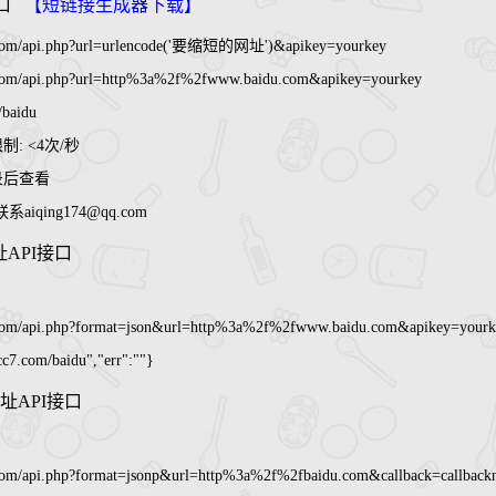
接口
【短链接生成器下载】
2.com/api.php?url=urlencode('要缩短的网址')&apikey=yourkey
.com/api.php?url=http%3a%2f%2fwww.baidu.com&apikey=yourkey
/baidu
: <4次/秒
登录后查看
iqing174@qq.com
址API接口
.com/api.php?format=json&url=http%3a%2f%2fwww.baidu.com&apikey=yourk
cc7.com/baidu","err":""}
址API接口
.com/api.php?format=jsonp&url=http%3a%2f%2fbaidu.com&callback=callbac