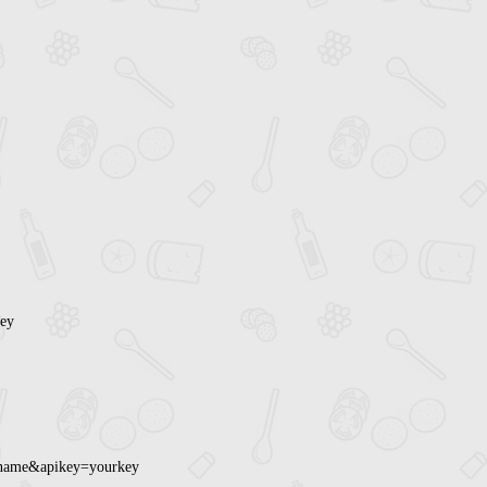
ey
kname&apikey=yourkey