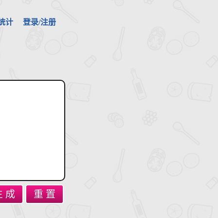
统计
登录/注册
生 成
重 置