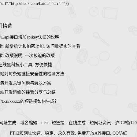
rl":"http://8cc7.com/baidu","err":""})
门精选
api接口增加apikey认证的说明
短网址新增统计和加密功能, 访问数据实时查看
短网址改版说明: 一次被迫的改版
 在线黑科技小工具, 方便快捷
站对每条短链接安全性的检测方法
务开发关键问题与解决方案
站开发运维的经验分享与总结
://t.cn/xxxxx的短链接如何生成？
网址生成
-
域名缩短
-
t.cn
-
短链接
-
在线生成
-
短网址资讯
-
沪ICP备120
FT12短网址快速、稳定、永久有效, 免费开放API接口, QQ防红