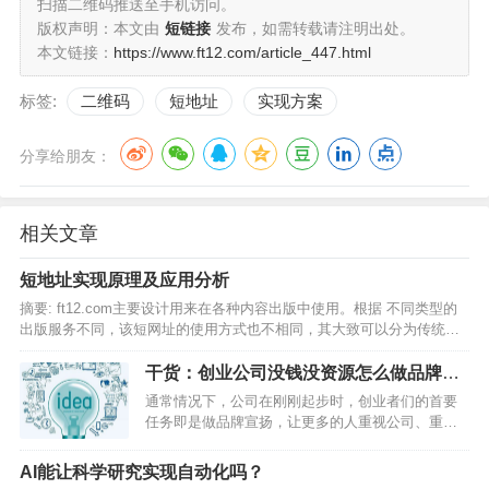
扫描二维码推送至手机访问。
版权声明：本文由
短链接
发布，如需转载请注明出处。
本文链接：
https://www.ft12.com/article_447.html
标签:
二维码
短地址
实现方案
分享给朋友：
相关文章
短地址实现原理及应用分析
摘要: ft12.com主要设计用来在各种内容出版中使用。根据 不同类型的
出版服务不同，该短网址的使用方式也不相同，其大致可以分为传统纸
质出版、电子出版和在二维码中的应用。…
干货：创业公司没钱没资源怎么做品牌推
广？
通常情况下，公司在刚刚起步时，创业者们的首要
任务即是做品牌宣扬，让更多的人重视公司、重视
自个的品牌是这个期间的首要作业方针。但比较于
现已安稳下来的公司，创业公司在资金、人力、客
AI能让科学研究实现自动化吗？
户源等根底资本上都还不充足，在推行的过程中也