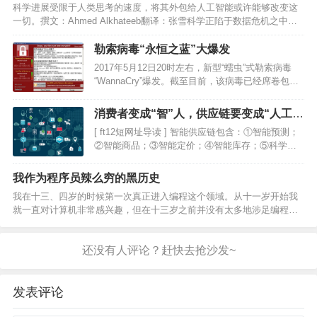
科学进展受限于人类思考的速度，将其外包给人工智能或许能够改变这
极简略呈现后劲不足的…
一切。撰文：Ahmed Alkhateeb翻译：张雪科学正陷于数据危机之中。
去年，仅在生物医学领域就有超过120万篇新论文发表，这令同行评审的
生物医学论文总数达到了2600万篇。…
勒索病毒“永恒之蓝”大爆发
2017年5月12日20时左右，新型“蠕虫”式勒索病毒
“WannaCry”爆发。截至目前，该病毒已经席卷包括
中国、美国、俄罗斯及欧洲在内的100多个国家。我
国部分高校内网、大型企业内网和政府机构专网遭
消费者变成“智”人，供应链要变成“人工”
受攻击，被感染的组织和机构已经覆盖了几乎…
智能
[ ft12短网址导读 ] 智能供应链包含：①智能预测；
②智能商品；③智能定价；④智能库存；⑤科学地
分配订单生产路径及快递安排；⑥基于模式识别等
技术的风险控制系统，及时预警订单的风险级别
我作为程序员辣么穷的黑历史
等。图片来自“123rf.com.cn”【编…
我在十三、四岁的时候第一次真正进入编程这个领域。从十一岁开始我
就一直对计算机非常感兴趣，但在十三岁之前并没有太多地涉足编程。
那大约是五年前。我记得在中学玩过一个游戏：Runescape。很多时候
游戏都会崩溃，并且会看到一个奇怪的包含外国文字…
发表评论