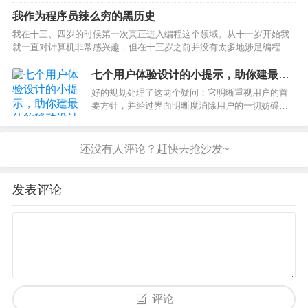
技术的风险控制系统，及时预警订单的风险级别
我作为程序员辣么穷的黑历史
等。图片来自“123rf.com.cn”【编…
我在十三、四岁的时候第一次真正进入编程这个领域。从十一岁开始我
就一直对计算机非常感兴趣，但在十三岁之前并没有太多地涉足编程。
那大约是五年前。我记得在中学玩过一个游戏：Runescape。很多时候
游戏都会崩溃，并且会看到一个奇怪的包含外国文字…
七个用户体验设计的小提示，助你建最佳
的移动设计
好的规划处理了这两个疑问：它明晰重视用户的首
要方针，并经过界面明晰度消除用户的一切妨碍。
打开网页时，一般会显现登录墙。请记住，过早的
强制注册也许致使超过85%的用户放弃商品。鄙人
面的示例中，Soundcloud请求用户登录才能拜访运
用的内容…
发表评论
评论