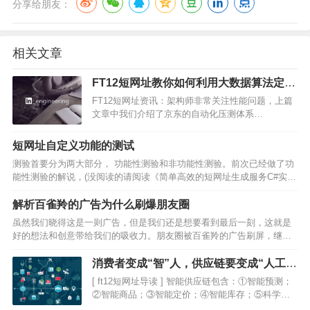
分享给朋友：
相关文章
FT12短网址教你如何利用大数据算法定位
网站性能瓶颈(BOSS)
FT12短网址资讯：架构师非常关注性能问题，上篇
文章中我们介绍了京东的自动化压测体系
ForceBot，这篇文章来自 LinkedIn 的技术博客，介
绍如何通过大数据算法来分析调用数据，自动定位
短网址自定义功能的测试
性能瓶颈。本文由高可用架构翻译。背景我们 FT…
测验首要分为两大部分， 功能性测验和非功能性测验。前次已经做了功
能性测验的解说，(没阅读的请阅读《简单高效的短网址生成服务C#实
现》)下面解说自界说短网址测验和非功能性测验，全面的测验过程，以
确保ft12短网址的各项功能契合用户的需求。…
解析百雀羚的广告为什么刷爆朋友圈
虽然我们晓得这是一则广告，但是我们还是想要看到最后一刻，这就是
好的想法和创意带给我们的吸收力。朋友圈被百雀羚的广告刷屏，继宝
马的H5广告之后，这家降生于1931年的企业再次用一种十分新奇的方式
火爆了整个朋友圈。虽然我们晓得这是一则广告，但是…
消费者变成“智”人，供应链要变成“人工”
智能
[ ft12短网址导读 ] 智能供应链包含：①智能预测；
②智能商品；③智能定价；④智能库存；⑤科学地
分配订单生产路径及快递安排；⑥基于模式识别等