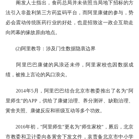
阐发人士指出，食药总局并未依照当局地下招标的方
法引入非盈利第三方药监码平台，而阿里康健的参与，势
必会震动传统医药行业的好处，也是招致这一政企互助走
向闭幕的缘故原由地点。
(2)阿里教导：涉及门生数据隐衷边界
阿里巴巴康健的风浪还未停，阿里家校也因数据成
绩，被推上言论的风口浪尖。
2014年5月，阿里巴巴结合北京市教委推出了名为"阿
里师生"的APP，供给了康健治理、养分测评、缺勤治理、
黉舍关照、康健反应和班级互动等多个功效。
2016年初，"阿里师生"更名为"师生家校"，厥后，北京
市教委和卫计委向各黉舍下发文件，哀责备北京市中小学