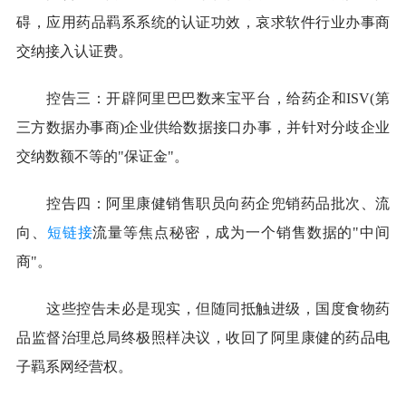
碍，应用药品羁系系统的认证功效，哀求软件行业办事商
交纳接入认证费。
控告三：开辟阿里巴巴数来宝平台，给药企和ISV(第
三方数据办事商)企业供给数据接口办事，并针对分歧企业
交纳数额不等的"保证金"。
控告四：阿里康健销售职员向药企兜销药品批次、流
向、
短链接
流量等焦点秘密，成为一个销售数据的"中间
商"。
这些控告未必是现实，但随同抵触进级，国度食物药
品监督治理总局终极照样决议，收回了阿里康健的药品电
子羁系网经营权。