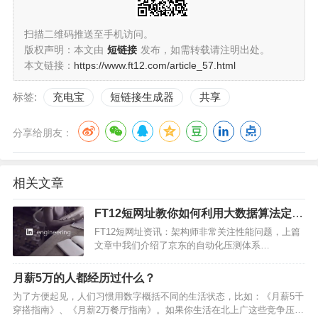
扫描二维码推送至手机访问。
版权声明：本文由
短链接
发布，如需转载请注明出处。
本文链接：
https://www.ft12.com/article_57.html
标签:
充电宝
短链接生成器
共享
分享给朋友：
相关文章
FT12短网址教你如何利用大数据算法定位
网站性能瓶颈(BOSS)
FT12短网址资讯：架构师非常关注性能问题，上篇
文章中我们介绍了京东的自动化压测体系
ForceBot，这篇文章来自 LinkedIn 的技术博客，介
绍如何通过大数据算法来分析调用数据，自动定位
月薪5万的人都经历过什么？
性能瓶颈。本文由高可用架构翻译。背景我们 FT…
为了方便起见，人们习惯用数字概括不同的生活状态，比如：《月薪5千
穿搭指南》、《月薪2万餐厅指南》。如果你生活在北上广这些竞争压力