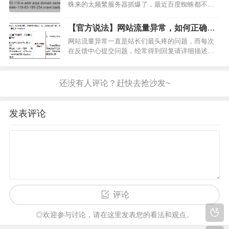
蛛来的太频繁服务器抓爆了，最近百度蜘蛛都不来
了怎么办，还有很多站点想得到百度蜘蛛的IP段，
想把IP加入白名单，但IP不固定，我们无法对外公
【官方说法】网站流量异常，如何正确反
布。那怎么才能识别正确的百度蜘蛛呢？来来来，
馈？
网站流量异常一直是站长们最头疼的问题，而每次
以短网址站为例…
在反馈中心提交问题，经常得到回复请详细描述您
的问题，怎么详细描述问题呢？为此，学院君特邀
反馈中心值班员，来给大家详解如何正确提交反
馈。在反馈中心后台，值班员最常看到的反馈往往
是：“我的网站流量下降…
发表评论
评论
◎欢迎参与讨论，请在这里发表您的看法和观点。