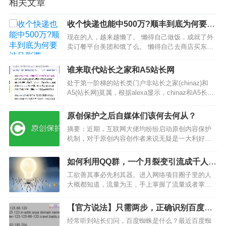
相关文章
收个快递也能中500万?顺丰到底为何要涉
足彩票
现在的人，越来越懒了。 懒得自己做饭，成就了外
卖订餐平台美团和饿了么。 懒得自己去商店买东
西，成就了网购平台淘宝、天猫、京东，当然还包
括一大批提供服务的快递公司。 而如今，快递公司
谁来取代站长之家和A5站长网
顺丰还打算让人懒得去线下体彩店买彩票，选择联
处于第一阶梯的站长类门户非站长之家(chinaz)和
手国家体彩…
A5(站长网)莫属，根据alexa显示，chinaz和A5长期
排名是100位和400位左右，可以说现在站长门户这
个市场基本上被chinaz和短网址垄断。昨天读了牟
原创保护之后自媒体们该何去何从？
长青的《挂羊头卖猪肉的站长…
摘要：近期，互联网大佬均纷纷启动原创内容保护
机制，对于原创内容创作者来说无疑是一大利好，
然而对于抄袭者来说无疑是一大噩耗。虽然中国互
联网不缺乏原创内容创作者，但是内容抄袭者多如
如何利用QQ群，一个月裂变引流成千人大
牛毛，依然成为盛行之风气。伴随着各大自媒体平
群
工欲善其事必先利其器。进入网络项目圈子里的人
台纷纷加入原创内容保…
大概都知道，流量为王，手上掌握了流量或者掌握
了流量的技巧和流量入口，那么很多项目就直接成
功了50%。圈子无非就是流量、项目点子、执行
【官方说法】只需两步，正确识别百度蜘
力、以及运营。流量就是基础，无论做普通民宅还
蛛
经常听到站长们问，百度蜘蛛是什么？最近百度蜘
是豪华别墅，都需要一…