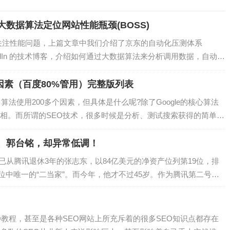
大数据算法定位网站性能瓶颈(BOSS)
常关注性能问题，上篇文章中我们介绍了京东的自动化压测体系
inkedIn 的技术博客，介绍如何通过大数据算法来分析调用数据，自动定
翻译。背景我们 FT…
5个因素（百度80%管用）完整版列表
名算法使用200多个因素，但具体是什么呢?除了Google的核心算法
相。而所谓的SEO技术，很多时候是分析、测试搜索获得的简单结
如良好的用户体验、优质内…
、郭台铭，却异常低调！
已从腾讯退休3年的张志东，以84亿美元的净资产位列第19位，排
位中唯一的“二当家”。而今年，他才不过45岁。作为腾讯第二号人
O教程，甚至是各种SEO网站上所充斥着的很多SEO知识点都存在