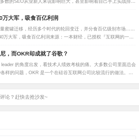
多数的SEO从业新人来说影响巨大，甚至影响着自己手上实战排名
友所向我提出的各种SEO问题，我整…
40万大军，吸食百亿利润
量蜜罐迁移，经历多个时代的轮回变迁，并分食百亿级别市场……
：40万大军，吸食百亿利润来源：一本财经，已授权『互联网的一些
量为王”的时代，流量在某种意义上，就…
索尼，而OKR却成就了谷歌？
leader 的角度出发，看技术人绩效考核的痛。大多数公司里面总会
各种各样的问题，OKR 是一个在硅谷互联网公司比较流行的做法。怎
在技术团队中推行，从…