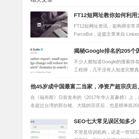
FT12短网址教你如何利用
FT12短网址资讯：架构师非
ForceBot，这篇文章来自 L
位性能瓶颈。本文由高可用架构
揭秘Google排名的20
不少人都知道Google的搜索排
工程师，几乎没有人知道完整真
论，有些优化方向是明确的，比
他45岁成中国最富二当家，净资产超宗庆后
在《福布斯》日前发布的《2017年华人富豪榜》上，
名超过台湾的郭台铭、大陆的宗庆后，也是榜单前20
物张志东，腾讯产品…
SEO七大常见误区知多少
不管是培训机构，还是一些SE