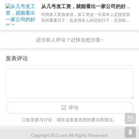
想把IP加入白名单，但IP不固定，我们无法对外公
从几号发工资，就能看出一家公司的好
布。那怎么才能识别正确的百度蜘蛛呢？来来来，
坏？
对很多工薪族来说，发工资这一天基本上是脱贫致
以短网址站为例…
富的重要日子，也是很多人的还款日子，交房租，
还信用卡、白条、花呗··· 想到接下来的日子又得靠
拆东墙补西墙过。即使发薪日就是还款日，但这个
美好的日子还是值得每个职场人期待的！为什么有
的人5号10号…
发表评论
评论
◎欢迎参与讨论，请在这里发表您的看法和观点。
Copyright ft12.com All Rights Reserved.