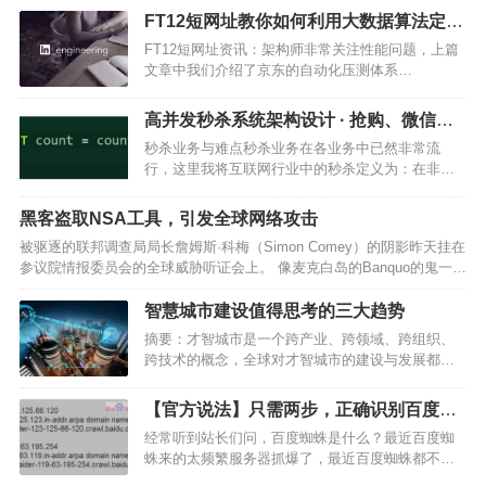
FT12短网址教你如何利用大数据算法定位
网站性能瓶颈(BOSS)
FT12短网址资讯：架构师非常关注性能问题，上篇
文章中我们介绍了京东的自动化压测体系
ForceBot，这篇文章来自 LinkedIn 的技术博客，介
绍如何通过大数据算法来分析调用数据，自动定位
高并发秒杀系统架构设计 · 抢购、微信红
性能瓶颈。本文由高可用架构翻译。背景我们 FT…
包、短网址、一元夺宝
秒杀业务与难点秒杀业务在各业务中已然非常流
行，这里我将互联网行业中的秒杀定义为：在非常
短的时间内，将一件商品分成多份进行购买的行
为。微信抢红包、短网址、一元夺宝、双11大促抢
黑客盗取NSA工具，引发全球网络攻击
购等业务本质上都可视作秒杀业务。而最近大热的
被驱逐的联邦调查局局长詹姆斯·科梅（Simon Comey）的阴影昨天挂在
抢红包的难度在于这是和…
参议院情报委员会的全球威胁听证会上。 像麦克白岛的Banquo的鬼一
样，Comey的缺席无处不在。 但这不是当今最超现实的方面。 这是在
内部威胁越来越严重和可怕的时候…
智慧城市建设值得思考的三大趋势
摘要：才智城市是一个跨产业、跨领域、跨组织、
跨技术的概念，全球对才智城市的建设与发展都在
处在理论到实践的探索期间。才智城市的建设需要
多部门、多组织的协同创新，由众多的聚焦某类问
【官方说法】只需两步，正确识别百度蜘
题解决的创新企业集合来共同推动。Amit Garg从投
蛛
经常听到站长们问，百度蜘蛛是什么？最近百度蜘
资人的角度…
蛛来的太频繁服务器抓爆了，最近百度蜘蛛都不来
了怎么办，还有很多站点想得到百度蜘蛛的IP段，