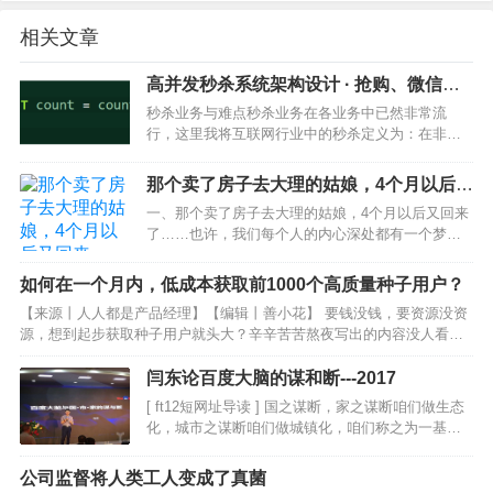
相关文章
高并发秒杀系统架构设计 · 抢购、微信红
包、短网址、一元夺宝
秒杀业务与难点秒杀业务在各业务中已然非常流
行，这里我将互联网行业中的秒杀定义为：在非常
短的时间内，将一件商品分成多份进行购买的行
为。微信抢红包、短网址、一元夺宝、双11大促抢
那个卖了房子去大理的姑娘，4个月以后又
购等业务本质上都可视作秒杀业务。而最近大热的
回来了……
一、那个卖了房子去大理的姑娘，4个月以后又回来
抢红包的难度在于这是和…
了……也许，我们每个人的内心深处都有一个梦：
到一个安静美好的小地方，开一家小店，就这么慢
悠悠地晃过这一生……不过，你真的确定这些是你
如何在一个月内，低成本获取前1000个高质量种子用户？
想要的吗？1我一个女文青朋友年前卖了苏州的房
【来源丨人人都是产品经理】【编辑丨善小花】 要钱没钱，要资源没资
子，去云南大理追求…
源，想到起步获取种子用户就头大？辛辛苦苦熬夜写出的内容没人看，
拉不来一个用户？拉来的用户只想褥羊毛不会反馈贡献，羊毛褥完就
跑？眼看有上千号种子用户，但是却没有几个能够…
闫东论百度大脑的谋和断---2017
[ ft12短网址导读 ] 国之谋断，家之谋断咱们做生态
化，城市之谋断咱们做城镇化，咱们称之为一基地
四中心。聚集当地生态，完成当地智能化生态的改
造。家事国务天下事，离不开大数据的有备无患，
公司监督将人类工人变成了真菌
也离不开人工智能的抓住时机。将来智能和工业…