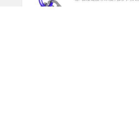
短网址和二维码的完美结合
www.ft12.com
9年前
(2017-04-17)
4839
网址缩短服务是一个非常经典的互联网应用，国内最
(Struts2.0+Hibemate3+Sprin93)下进
FT12短网址教你如何利用大数据算法定位
www.ft12.com
10年前
(2017-01-19)
2356
FT12短网址资讯：架构师
ForceBot，这篇文章来自 L
位性能瓶颈。本文由高可用架构