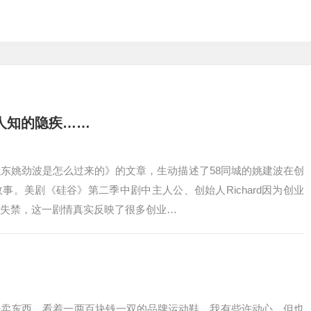
人知的隐疾……
东姚劲波是怎么过来的》的文章，生动描述了58同城的姚建波在创
事。美剧《硅谷》第二季中剧中主人公、创始人Richard因为创业
失禁，这一剧情真实反映了很多创业…
始卖东西，看着一两百块钱一双的品牌运动鞋，我有些许动心，但也