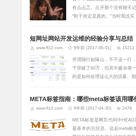
有点忐忑。点开那个没有聊天记
“鞋子肯定是真的。”当时我没
短网址网站开发运维的经验分享与总结
www.ft12.com
9年前
(2017-05-01)
15212
所谓隔行如隔山，不干这一行，
于突破了50万，但其中掺杂着
的是如何处理这么大的流量。期
META标签指南：哪些meta标签该用
www.ft12.com
9年前
(2017-04-30)
2476
META标签是网页代码中HE
最基本的元信息。说起meta标签，许