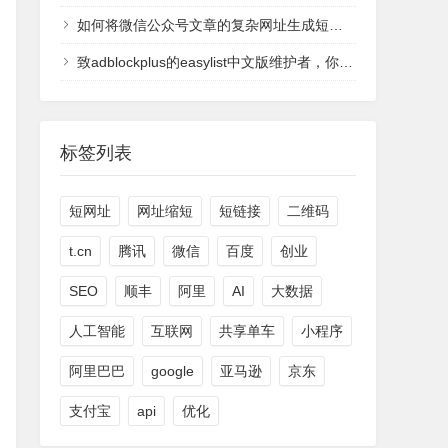
如何将微信公众号文章的复杂网址生成短网址
致adblockplus的easylist中文版维护者，你们太过分了
标签列表
短网址
网址缩短
短链接
二维码
t.cn
腾讯
微信
百度
创业
SEO
顺丰
阿里
AI
大数据
人工智能
互联网
共享单车
小程序
阿里巴巴
google
亚马逊
京东
支付宝
api
优化