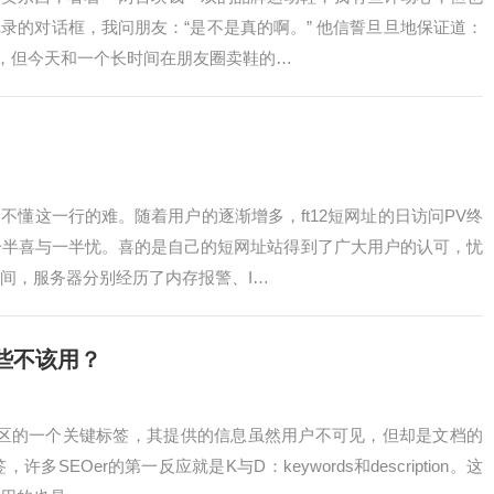
录的对话框，我问朋友：“是不是真的啊。” 他信誓旦旦地保证道：
买，但今天和一个长时间在朋友圈卖鞋的…
不懂这一行的难。随着用户的逐渐增多，ft12短网址的日访问PV终
一半喜与一半忧。喜的是自己的短网址站得到了广大用户的认可，忧
间，服务器分别经历了内存报警、I…
哪些不该用？
AD区的一个关键标签，其提供的信息虽然用户不可见，但却是文档的
多SEOer的第一反应就是K与D：keywords和description。这