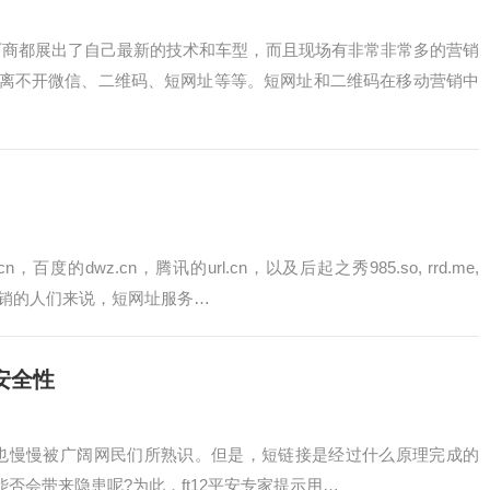
车厂商都展出了自己最新的技术和车型，而且现场有非常非常多的营销
离不开微信、二维码、短网址等等。短网址和二维码在移动营销中
dwz.cn，腾讯的url.cn，以及后起之秀985.so, rrd.me,
网址做营销的人们来说，短网址服务…
安全性
慢慢被广阔网民们所熟识。但是，短链接是经过什么原理完成的
否会带来隐患呢?为此，ft12平安专家提示用…