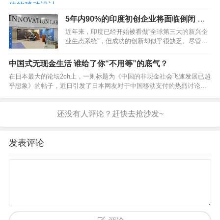
打开网页时，一般会显现登录墙。请记住，过早的
强制注册也许致使超过85%的用户放弃商品。鄙人
5年内90%的印度初创企业将面临倒闭 原
面的示例中，Soundcloud请求用户登录才能拜访运
因是缺乏创新
近年来，印度已经开始被看做“全球第三大的新兴企
用的内容…
业生态系统”，但成功的创新却似乎很缺乏。尽管印
度初创公司的市场估值在过去4年里实现了大幅攀
升，但最近由IBM商业价值研究院（IBV）与牛津经
中国式无现金生活 谁给了你“不用等”的底气？
济学研究所（Oxford Economics）联合发布…
在日本最大的论坛2ch上，一则标题为《中国的非现金社会飞速发展已超
乎想象》的帖子，近日引发了日本网友对于中国移动支付的热烈讨论。
讨论贴称，目前中国只有不到11%的人还在使用现金支付，移动支付已
在中国取得统治地位。回帖的网友们还举出了很多有趣…
发表评论