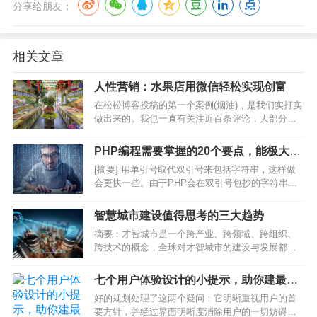
分享给朋友：
相关文章
人性营销：水果店用微信轻松实现创富
在松松博客投稿的第一个案例(烟油)，是我们实打实
做出来的。我也一直有关注近百条评论，大部分网
友还是很认可，也有几位有一些怀疑。怀疑是正常
的，原因在于我本人并没有把细节和原理讲透彻。
PHP编程需要掌握的20个要点，能极大提
那么我今天再给大家分享一个案例：我们小区的水
高效率
[摘要] 用单引号取代双引号来包括字符串，这样做
果店是怎么用一年…
会更快一些。由于PHP会在双引号包抄的字符串中
征采变量，单引号则 不会，留意：只要echo能这么
做，它是一种能够把多个字符串看成参数的“函数”用
智慧城市建设值得思考的三大趋势
单引号取代双引号来包括字符串，这样做会更快一
摘要：才智城市是一个跨产业、跨领域、跨组织、
些。…
跨技术的概念，全球对才智城市的建设与发展都在
处在理论到实践的探索期间。才智城市的建设需要
多部门、多组织的协同创新，由众多的聚焦某类问
七个用户体验设计的小提示，助你建最佳
题解决的创新企业集合来共同推动。Amit Garg从投
的移动设计
好的规划处理了这两个疑问：它明晰重视用户的首
资人的角度…
要方针，并经过界面明晰度消除用户的一切妨碍。