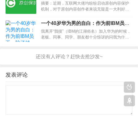
摘要：近期，互联网大佬均纷纷启动原创内容保护
机制，对于原创内容创作者来说无疑是一大利好，
然而对于抄袭者来说无疑是一大噩耗。虽然中国互
联网不缺乏原创内容创作者，但是内容抄袭者多如
一个40岁华为男的自白：作为前IBM员
牛毛，依然成为盛行之风气。伴随着各大自媒体平
工，除了钱，我为什么要来华为“受虐”
我离开“我摸”（IBM的江湖俗名）加入华为的时候，
台纷纷加入原创内容保…
老板、同事、同学、朋友都十分惊讶的问我为什
么。当时总是很装逼的说：“换个环境，我想看看自
己的career。”实际上入职后的好几年里，我还在问
自己到底为什么来华为。别笑我如此纠结，当年华
为的名…
发表评论
评论
◎欢迎参与讨论，请在这里发表您的看法和观点。