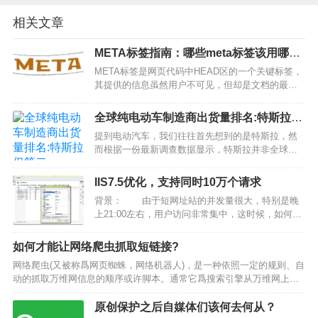
相关文章
META标签指南：哪些meta标签该用哪些
不该用？
META标签是网页代码中HEAD区的一个关键标签，
其提供的信息虽然用户不可见，但却是文档的最基
本的元信息。说起meta标签，许多SEOer的第一反
应就是K与D：keywords和description。这两种短链
全球纯电动车制造商出货量排名:特斯拉仅
接是在优化过程中最常用的也是…
第二
提到电动汽车，我们往往首先想到的是特斯拉，然
而根据一份最新调查数据显示，特斯拉并非全球最
大的电动汽车制造商。据JATO数据提供商最新公开
的纯电动车制造商排名显示，目前雷诺-日产是全球
IIS7.5优化，支持同时10万个请求
最大的纯电动车制造商，特斯拉排在第二位，其它
背景： 由于短网址站的并发量很大，特别是晚
前十名厂商分别…
上21:00左右，用户访问非常集中，这时候，如何解
决高并发成了一个难题，因此才有后面这篇文章。
…
如何才能让网络爬虫抓取短链接?
网络爬虫(又被称爲网页蜘蛛，网络机器人)，是一种依照一定的规则、自
动的抓取万维网信息的顺序或许脚本。通常它爲搜索引擎从万维网上下
载网页，是搜索引擎的重要组成局部。抓取战略链接的抓取战略可以分
爲深度优先、广度优先和最佳优先三种。1、深度化先捜…
原创保护之后自媒体们该何去何从？