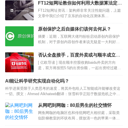
FT12短网址教你如何利用大数据算法定位
网站性能瓶颈(BOSS)
FT12短网址资讯：架构师非常关注性能问题，上篇
文章中我们介绍了京东的自动化压测体系
ForceBot，这篇文章来自 LinkedIn 的技术博客，介
绍如何通过大数据算法来分析调用数据，自动定位
原创保护之后自媒体们该何去何从？
性能瓶颈。本文由高可用架构翻译。背景我们 FT…
摘要：近期，互联网大佬均纷纷启动原创内容保护
机制，对于原创内容创作者来说无疑是一大利好，
然而对于抄袭者来说无疑是一大噩耗。虽然中国互
联网不缺乏原创内容创作者，但是内容抄袭者多如
否认全盘接手，百度外卖或与顺丰成立合
牛毛，依然成为盛行之风气。伴随着各大自媒体平
资公司
[ 亿欧导读 ] 现在顺丰控股收购baidu外卖的方向
台纷纷加入原创内容保…
是，双方将按照5:5的出资份额，一起出资经过建立
合资公司来运营，不过一切都未确定，还存在变
数。一位接近交易的人士表示：“之所以不会全盘接
AI能让科学研究实现自动化吗？
手baidu外卖，主要是因为顺丰以为全资…
科学进展受限于人类思考的速度，将其外包给人工智能或许能够改变这
一切。撰文：Ahmed Alkhateeb翻译：张雪科学正陷于数据危机之中。
去年，仅在生物医学领域就有超过120万篇新论文发表，这令同行评审的
生物医学论文总数达到了2600万篇。…
从网吧到网咖：80后男生的社交情怀
网鱼网咖的电脑区也和传统网吧大相径庭，采取类
似阶梯教室的环状布局，摆放清一色的苹果一体
机。除了从包房中不时传出“别送别送”(注：意思是