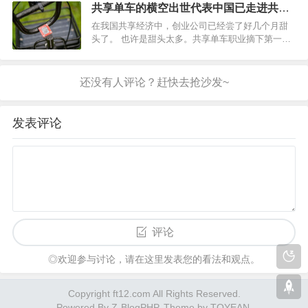
告诫队友别送死)的叫声和激动的呼喊声，工作日时
共享单车的横空出世代表中国已走进共享
间的大厅中并没什么人，穿着印有网鱼logo白衬衫店
经济时代
在我国共享经济中，创业公司已经尝了好几个月甜
员时不时驻…
头了。 也许是甜头太多。共享单车职业摘下第一个
苹果，而答应手机用户同享充电宝的公司在最近几
周内最少筹资1.5亿美元。 但与此同时，一家创业公
司最近宣布，估计今年将在广州同享最少50万把雨
伞，而坐落…
发表评论
评论
◎欢迎参与讨论，请在这里发表您的看法和观点。
Copyright ft12.com All Rights Reserved.
Powered By
Z-BlogPHP
. Theme by
TOYEAN
.