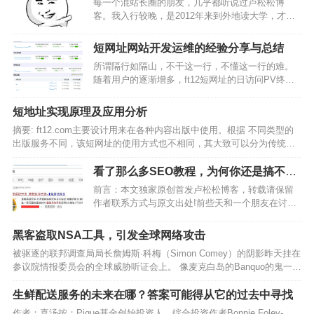
每一个混站长圈的朋友，几乎都听说过卢松松博
客。我入行较晚，是2012年来到外地读大学，才开
始自己摸索着进入站长圈，然后结识松哥博客的。
最早，在松哥博客上学习各种建站和优化技术、运
短网址网站开发运维的经验分享与总结
营技巧。踏踏实实专研了两年技术以后，开始做自
所谓隔行如隔山，不干这一行，不懂这一行的难。
己的个人工作室，然…
随着用户的逐渐增多，ft12短网址的日访问PV终于
突破了50万，但其中掺杂着一半喜与一半忧。喜的
是自己的短网址站得到了广大用户的认可，忧的是
短地址实现原理及应用分析
如何处理这么大的流量。期间，服务器分别经历了
摘要: ft12.com主要设计用来在各种内容出版中使用。根据 不同类型的
内存报警、I…
出版服务不同，该短网址的使用方式也不相同，其大致可以分为传统纸
质出版、电子出版和在二维码中的应用。…
看了那么多SEO教程，为何你还是搞不定
排名？
前言：本文独家原创首发卢松松博客，转载请保留
作者联系方式与原文出处!前些天和一个朋友在讨论
互联网营销的时候偶然提到了SEO优化，朋友说去
年买了一套SEO教程自学，到目前为止，差不多将
黑客盗取NSA工具，引发全球网络攻击
近一年了，排名还是非常的不好(几乎没有排名)。我
被驱逐的联邦调查局局长詹姆斯·科梅（Simon Comey）的阴影昨天挂在
问他既然看…
参议院情报委员会的全球威胁听证会上。 像麦克白岛的Banquo的鬼一
样，Comey的缺席无处不在。 但这不是当今最超现实的方面。 这是在
内部威胁越来越严重和可怕的时候…
生鲜配送服务的未来在哪？答案可能得从它的过去中寻找
作者：喜汤按：Pique基金创始投资人、综合投资作者Bonnie Foley-