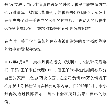
丹”发文称，自己生病躺在医院的时候，被第二轮投资方昆
仑万维清算，被踢出董事会，并被辞去CEO职位，实际上
完全失去了对一手创立的公司的控制权。“创始人的股份由
60%多变成10%”、“90%股权持有者变更为周亚辉”。
在当时，关于含辛茹苦的创业者被血淋淋的资本残酷剥削
的故事闹得沸沸扬扬。
2017年1月4日，
余小丹再次发文《钱啊》，“控诉”病后委
托“干妈”王丫米任代理CEO，但王丫米却在此期间欲瓜分
自己的家产、抢走6万块东西，在公司负债199万的情况下
不顾员工断掉社保而卖掉公司等内幕。在2017年2月，余小
丹再次通过微博表示，自己不会在病好后夺回自己的股
份。