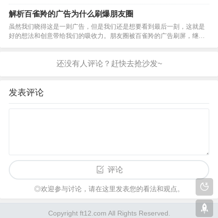
提出此问题者有点略显不专业，不管怎么样。让我
们来看看大家是怎么看待这件事的!下面这位对系统
解析百雀羚的广告为什么刷爆朋友圈
的分析了阿里跟百度的关系，比较专业值得一看：
虽然我们晓得这是一则广告，但是我们还是想要看到最后一刻，这就是
别说阿里，就算是腾…
好的想法和创意带给我们的吸收力。朋友圈被百雀羚的广告刷屏，继宝
马的H5广告之后，这家降生于1931年的企业再次用一种十分新奇的方式
火爆了整个朋友圈。虽然我们晓得这是一则广告，但是…
发表评论
评论
◎欢迎参与讨论，请在这里发表您的看法和观点。
Copyright ft12.com All Rights Reserved.