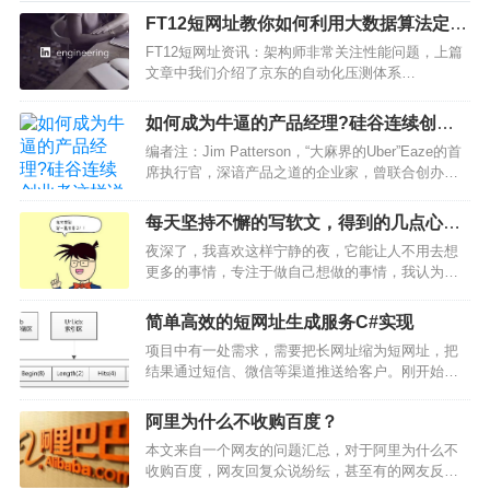
FT12短网址教你如何利用大数据算法定位
网站性能瓶颈(BOSS)
FT12短网址资讯：架构师非常关注性能问题，上篇
文章中我们介绍了京东的自动化压测体系
ForceBot，这篇文章来自 LinkedIn 的技术博客，介
绍如何通过大数据算法来分析调用数据，自动定位
如何成为牛逼的产品经理?硅谷连续创业
性能瓶颈。本文由高可用架构翻译。背景我们 FT…
者这样说
编者注：Jim Patterson，“大麻界的Uber”Eaze的首
席执行官，深谙产品之道的企业家，曾联合创办包
括DineOnMe、AudioCaseFiles、Zinc在内的多家公
司，并曾担任过诸多企业的首席产品官。 五年前，
每天坚持不懈的写软文，得到的几点心得
Clove…
感悟
夜深了，我喜欢这样宁静的夜，它能让人不用去想
更多的事情，专注于做自己想做的事情，我认为是
一种幸福的事情，拿着手机播放了今晚的《半夜
听》节目，听这个节目已经有一段时间了，虽然每
简单高效的短网址生成服务C#实现
天只有那么短短的几分钟，但是那些字眼确实令我
项目中有一处需求，需要把长网址缩为短网址，把
欲罢不能，听完几分钟的…
结果通过短信、微信等渠道推送给客户。刚开始直
接使用网上现成的开放服务，然后在某个周末突然
手痒想自己动手实现一个别具特色的长网址（文
阿里为什么不收购百度？
本）缩短服务。由于以前做过socket服务，对数据
本文来自一个网友的问题汇总，对于阿里为什么不
包的封装排列还有…
收购百度，网友回复众说纷纭，甚至有的网友反驳