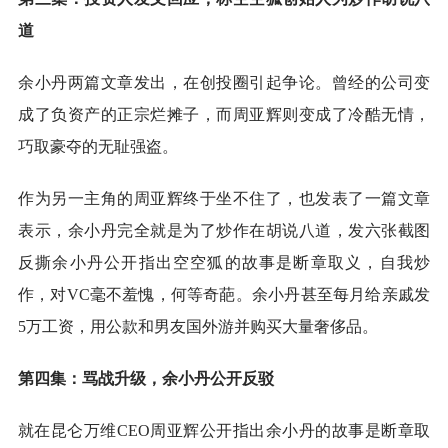
道
余小丹两篇文章发出，在创投圈引起争论。曾经的公司变
成了负资产的正宗烂摊子，而周亚辉则变成了冷酷无情，
巧取豪夺的无耻强盗。
作为另一主角的周亚辉终于坐不住了，也发表了一篇文章
表示，余小丹完全就是为了炒作在胡说八道，发六张截图
反撕余小丹公开指出空空狐的故事是断章取义，自我炒
作，对VC毫不羞愧，何等奇葩。余小丹甚至每月给亲戚发
5万工资，用公款和男友国外游并购买大量奢侈品。
第四集：骂战升级，余小丹公开反驳
就在昆仑万维CEO周亚辉公开指出余小丹的故事是断章取