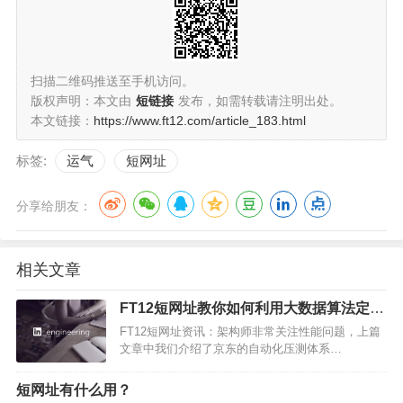
扫描二维码推送至手机访问。
版权声明：本文由
短链接
发布，如需转载请注明出处。
本文链接：
https://www.ft12.com/article_183.html
标签:
运气
短网址
分享给朋友：
相关文章
FT12短网址教你如何利用大数据算法定位
网站性能瓶颈(BOSS)
FT12短网址资讯：架构师非常关注性能问题，上篇
文章中我们介绍了京东的自动化压测体系
ForceBot，这篇文章来自 LinkedIn 的技术博客，介
绍如何通过大数据算法来分析调用数据，自动定位
短网址有什么用？
性能瓶颈。本文由高可用架构翻译。背景我们 FT…