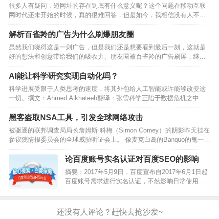
很多人有疑问，短网址的存在到底有什么意义呢？这个问题在移动互联
网时代还未开始的时候，真的很难回答，但是如今，我相信没有人不知
道短网址存在的重要性了。因为很多很多人都在日常生活中能见到短链
接。据不完全统计，目前移动流量已经远远超越了PC流量，…
解析百雀羚的广告为什么刷爆朋友圈
虽然我们晓得这是一则广告，但是我们还是想要看到最后一刻，这就是
好的想法和创意带给我们的吸收力。朋友圈被百雀羚的广告刷屏，继宝
马的H5广告之后，这家降生于1931年的企业再次用一种十分新奇的方式
火爆了整个朋友圈。虽然我们晓得这是一则广告，但是…
AI能让科学研究实现自动化吗？
科学进展受限于人类思考的速度，将其外包给人工智能或许能够改变这
一切。撰文：Ahmed Alkhateeb翻译：张雪科学正陷于数据危机之中。
去年，仅在生物医学领域就有超过120万篇新论文发表，这令同行评审的
生物医学论文总数达到了2600万篇。…
黑客盗取NSA工具，引发全球网络攻击
被驱逐的联邦调查局局长詹姆斯·科梅（Simon Comey）的阴影昨天挂在
参议院情报委员会的全球威胁听证会上。 像麦克白岛的Banquo的鬼一
样，Comey的缺席无处不在。 但这不是当今最超现实的方面。 这是在
内部威胁越来越严重和可怕的时候…
论百度账号实名认证对百度SEO的影响
摘要：2017年5月9日，百度宣布自2017年6月1日起
百度账号需求进行实名认证，不然影响日常使用。
音讯一出，当即引起互联网界一片哗然，纷纷讨论
互联网实名制来临。未来百度SEO还玩得转吗?…