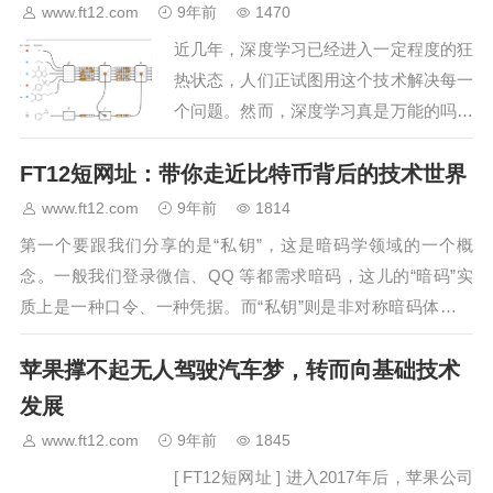
www.ft12.com
9年前
1470
近几年，深度学习已经进入一定程度的狂
热状态，人们正试图用这个技术解决每一
个问题。然而，深度学习真是万能的吗？
阅读此文后，你便能够从深层理解为什么
FT12短网址：带你走近比特币背后的技术世界
深度学习并不是想象的那般“神话”了。…
www.ft12.com
9年前
1814
第一个要跟我们分享的是“私钥”，这是暗码学领域的一个概
念。一般我们登录微信、QQ 等都需求暗码，这儿的“暗码”实
质上是一种口令、一种凭据。而“私钥”则是非对称暗码体制的
一部分，是能够进行加解密计算、数字签名认证的。跟 QQ 暗
苹果撑不起无人驾驶汽车梦，转而向基础技术
码类似，私钥是…
发展
www.ft12.com
9年前
1845
[ FT12短网址 ] 进入2017年后，苹果公司