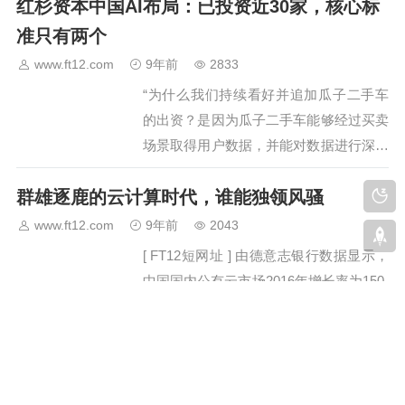
红杉资本中国AI布局：已投资近30家，核心标
天就主要介绍一下，我们研发的一套
mock 测试系统。…
准只有两个
www.ft12.com
9年前
2833
“为什么我们持续看好并追加瓜子二手车
的出资？是因为瓜子二手车能够经过买卖
场景取得用户数据，并能对数据进行深度
剖析学习，从而更好地改善消费者体
群雄逐鹿的云计算时代，谁能独领风骚
会。”红杉资本我国基金合伙人计越说，
瓜子二手车是红杉AI布局中一个典型事
www.ft12.com
9年前
2043
例。之所以说它是一个典型的事…
[ FT12短网址 ] 由德意志银行数据显示，
中国国内公有云市场2016年增长率为150-
200%。国内的云服务器市场是一超多强
的局面，阿里云领跑，腾讯紧随，其次亚
FT12短网址改版说明：一次被迫的改版
马逊和微软，之后是UCloud，以及是其
他国内玩家，如华为云和中国…
www.ft12.com
9年前
21301