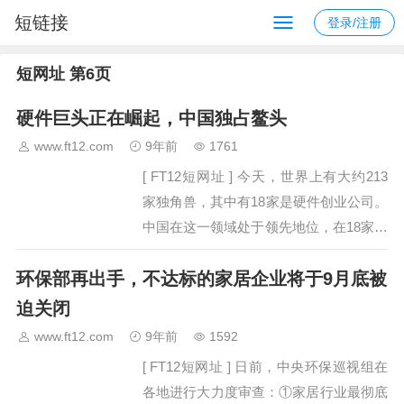
短链接
登录/注册
短网址 第6页
硬件巨头正在崛起，中国独占鳌头
www.ft12.com
9年前
1761
[ FT12短网址 ] 今天，世界上有大约213
家独角兽，其中有18家是硬件创业公司。
中国在这一领域处于领先地位，在18家硬
件公司中，有11家来自中国。中国从强大
环保部再出手，不达标的家居企业将于9月底被
的国内市场、无与伦比的制造业生态系
统、广泛的科技人才和蓬勃发展的投资…
迫关闭
www.ft12.com
9年前
1592
[ FT12短网址 ] 日前，中央环保巡视组在
各地进行大力度审查：①家居行业最彻底