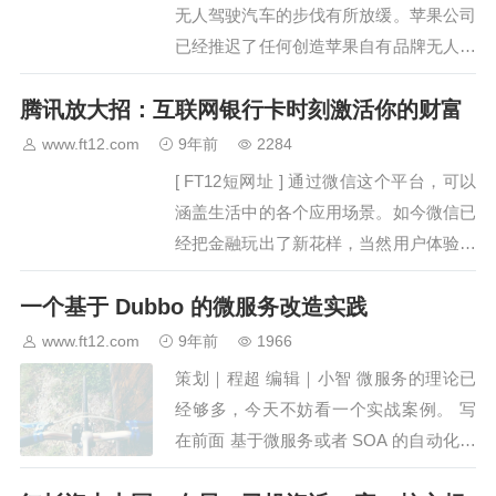
无人驾驶汽车的步伐有所放缓。苹果公司
已经推迟了任何创造苹果自有品牌无人驾
驶汽车的打算，反而致力于能让汽车自动
腾讯放大招：互联网银行卡时刻激活你的财富
驾驶的基础技术。图片来自于网络几年
前，当新员工被带入参与苹果公司打造无
www.ft12.com
9年前
2284
人…
[ FT12短网址 ] 通过微信这个平台，可以
涵盖生活中的各个应用场景。如今微信已
经把金融玩出了新花样，当然用户体验更
佳。图片来源自网络【编者按】支付宝的
一个基于 Dubbo 的微服务改造实践
最后一层壁垒，已经被微信支付攻破了。
不过深入互联网骨髓的阿里尚有“无现金
www.ft12.com
9年前
1966
日”…
策划｜程超 编辑｜小智 微服务的理论已
经够多，今天不妨看一个实战案例。 写
在前面 基于微服务或者 SOA 的自动化测
试系统每个公司都有自己的特有的，我今