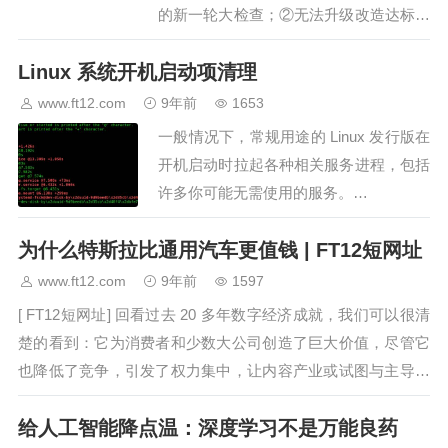
的新一轮大检查；②无法升级改造达标排
放的，9月底前将被关闭；③企业有单不
Linux 系统开机启动项清理
敢接，家居涨价是必然。图片来自
“123rf.com.cn”【编者按】2017…
www.ft12.com
9年前
1653
一般情况下，常规用途的 Linux 发行版在
开机启动时拉起各种相关服务进程，包括
许多你可能无需使用的服务。…
为什么特斯拉比通用汽车更值钱 | FT12短网址
www.ft12.com
9年前
1597
[ FT12短网址] 回看过去 20 多年数字经济成就，我们可以很清
楚的看到：它为消费者和少数大公司创造了巨大价值，尽管它
也降低了竞争，引发了权力集中，让内容产业或试图与主导玩
家竞争的产业举步维艰。信息时代，数据代替矿产成为了最
给人工智能降点温：深度学习不是万能良药
能…