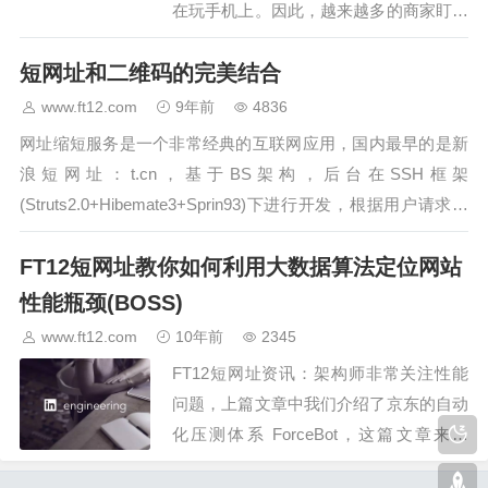
在玩手机上。因此，越来越多的商家盯上
了移动营销这一块大蛋糕。但是，受限于
短网址和二维码的完美结合
手机屏幕过小，在移动营销中，过长的网
址非常影响用户体验，这时候，短网址可
www.ft12.com
9年前
4836
以帮到你的大忙。短链接由…
网址缩短服务是一个非常经典的互联网应用，国内最早的是新
浪短网址：t.cn，基于BS架构，后台在SSH框架
(Struts2.0+Hibemate3+Sprin93)下进行开发，根据用户请求进
行相关的数据维护和逻辑操作;前台运用JQuery开发…
FT12短网址教你如何利用大数据算法定位网站
性能瓶颈(BOSS)
www.ft12.com
10年前
2345
FT12短网址资讯：架构师非常关注性能
问题，上篇文章中我们介绍了京东的自动
化压测体系 ForceBot，这篇文章来自
LinkedIn 的技术博客，介绍如何通过大数