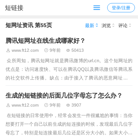
短链接
登录/注册
短网址资讯 第55页
最新
浏览
评论
腾讯短网址在线生成哪家好？
www.ft12.com
9年前
50413
众所周知，腾讯短网址就是腾讯微博的url.cn。这个短网址的
优点是：访问速度快、可以在腾讯QQ以及腾讯微信等腾讯系
的社交软件上传播。缺点：由于接入了腾讯的恶意网址检测
api，所以如果你的网址被多人举报，很容易被拦截。所以，很
生成的短链接的后面几位字母忘了怎么办？
难从…
www.ft12.com
9年前
3907
在短链接的日常使用中，经常会发生一件很尴尬的事情：当你
想要打开一个自己以前生成的短连接的时候，发现最后几位字
母忘了，特别是短连接最后几位还是区分大小的。如果大小写