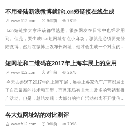
记不清楚，仍然无法打开正确的网址。那么这个时候该怎么办
不用登陆新浪微博就能t.cn短链接在线生成
呢？小编这里…
www.ft12.com
9年前
7819
t.cn短链接大家应该都很熟悉，很多网友在日常中也经常用
到。但是，要生成t.cn短网址有点小麻烦，那就是必须要先登
陆微博，然后在微博上发布长网址，他才会生成一个对应的短
网址上面这个流程非常的麻烦，那么有什么更简单的方法来生
短网址和二维码在2017年上海车展上的应用
成新浪…
www.ft12.com
9年前
2675
今天去参观了2017年的上海车展，展会上各家汽车厂商都展出
了自己最新的技术和车型，而且现场有非常非常多的营销和推
广活动。但是，总结发现：大部分的推广活动都离不开微信、
二维码、短网址等等。短网址和二维码在移动营销中的应用已
各大短网址站的对比测评
经非常的…
www.ft12.com
9年前
7098