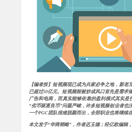
【编者按】短视频现已成为兵家必争之地，新老
已超过50亿元。短视频能被炒成风口首先是需求
广告和电商，而真实能够依靠的盈利模式其实是找
“劣币驱逐良币”问题严峻，许多短视频创业者也
一个PGC团队很难脱颖而出，全部职业也将继续
本文发于“华商韬略”，作者迟玉德；经亿欧编辑