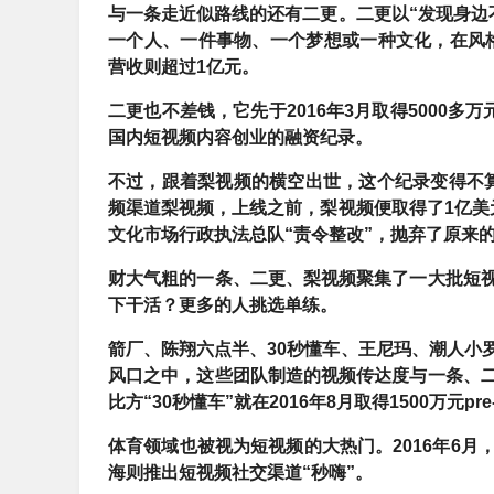
与一条走近似路线的还有二更。二更以“发现身边
一个人、一件事物、一个梦想或一种文化，在风格
营收则超过1亿元。
二更也不差钱，它先于2016年3月取得5000多
国内短视频内容创业的融资纪录。
不过，
跟着梨视频的横空出世，这个纪录变得不
频渠道梨视频，上线之前，梨视频便取得了1亿美
文化市场行政执法总队“责令整改”，抛弃了原来
财大气粗的一条、二更、梨视频聚集了一大批短
下干活？更多的人挑选单练。
箭厂、陈翔六点半、30秒懂车、王尼玛、潮人小
风口之中，这些团队制造的视频传达度与一条、
比方“30秒懂车”就在2016年8月取得1500万元pr
体育领域也被视为短视频的大热门。2016年6月
海则推出短视频社交渠道“秒嗨”。