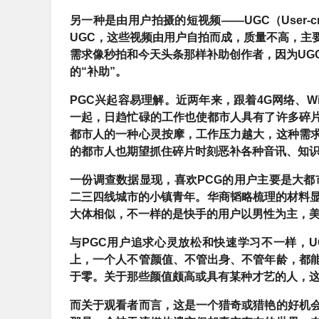
另一种是由用户拍摄的短视频
——UGC（User
UGC，这些视频由用户自拍而成，质量不高，主
需求像秒拍和今天头条那样补助创作者，因为UG
的“补助”。
PGC兴起容易理解。
近两年来，跟着4G网络、W
一起，日趋忙碌的工作也使都市人具有了许多碎
都市人的一种心灵按摩，工作压力越大，这种需
的都市人也期望抓住碎片时刻恶补各种音讯、知
一份调查数据显现，
喜欢PCG的用户主要是大都
二三四线城市的小镇青年。
华商韬略梳理的材料显
大体相似，不一样的是快手的用户以男性为主，
与PGC用户追求心灵放松和快速学习不一样，
上，一个人不管颜值、不管出身、不管年龄，都
于零。关于那些颜值颇高或具有某种才艺的人，
而关于观看者而言，这是一个猎奇或猎艳的好机