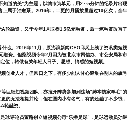
不知道的美”为主题，以城市为单元，用2～5分钟的纪录片出现
上属于治愈系。2016年，二更的月播放量超过10亿次，全年
万元A轮融资，又于今年1月取得1.5亿元融资，后一笔融资改写了
算什么。
2016年11月，原澎湃新闻CEO邱兵上线了资讯类短视
元融资。但梨视频今年2月因为被北京市网信办、市公安局和市
的定位，转做有关年轻人日子、思想、情感的短视频。
视频创业人才，但风口之下，有多少能人甘心聚集在别人的旗号
罗等巨细短视频团队，亦拉开阵势参加到这场“薅本钱家羊毛”的
二更的无法相提并论，但在圈内小有名气，有的还融了不少钱，
e-A轮融资。
，足球评论员董路创立短视频公司“乐播足球”，足球运动员孙继