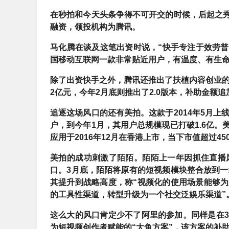
在秒拍和今天头条争得不可开交的时候，后起之秀
融资，领投机构为腾讯。
马化腾在谈及这笔出资时说，“快手专注于效劳
国移动互联网一款非常贴近用户，有温度、有生命
除了出资快手之外，腾讯还推出了扶植内容创业的
2亿元，今年2月底则推出了2.0版本，补助金额
追逐这场风口的还有美拍。这款于2014年5月上
户，到今年1月，其用户总规模现已打破1.6亿
应用于2016年12月在香港上市，当下市值超过45
美拍的成功刺激了陌陌。
陌陌上一年因抓住直播
口。3月底，陌陌将原有的短视频模块整合放到一
其提升到战略高度，称“视频化的使用场景能够为
的工具性渠道，转型升级为一个社交泛娱乐渠道”
这么大的风口肯定少不了阿里的参加。
同样是在
为短视频创作者赋能的“大鱼方案”，该方案的补助