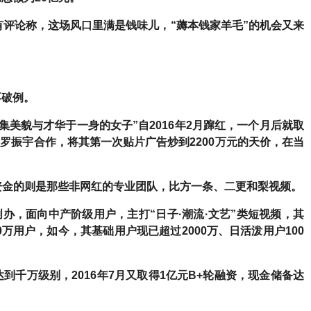
有评论称，这场风口里满是钱味儿，“薅本钱家羊毛”的机会又来
不破例。
“集美貌与才华于一身的女子”自2016年2月蹿红，一个月后就取
的罗振宇合作，将其第一次贴片广告炒到2200万元的天价，在当
资金的则是那些非网红的专业团队
，比方一条、二更和梨视频。
创办，面向中产阶级用户，主打“日子·潮流·文艺”类短视频，其
0万用户，如今，其基础用户现已超过2000万、日活泼用户100
千万级别，2016年7月又取得1亿元B+轮融资，现金储备达