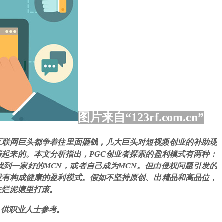
图片来自“123rf.com.cn”
互联网巨头都争着往里面砸钱，几大巨头对短视频创业的补助现
催起来的。本文分析指出，PGC创业者探索的盈利模式有两种：
到一家好的MCN，或者自己成为MCN。但由侵权问题引发的
没有构成健康的盈利模式。假如不坚持原创、出精品和高品位，
在烂泥塘里打滚。
，供职业人士参考。