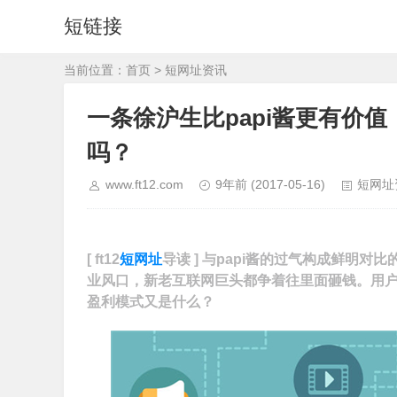
短链接
当前位置：
首页
>
短网址资讯
一条徐沪生比papi酱更有价
吗？
www.ft12.com
9年前
(2017-05-16)
短网址
[ ft12
短网址
导读 ]
与papi酱的过气构成鲜明对
业风口，新老互联网巨头都争着往里面砸钱。用
盈利模式又是什么？