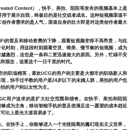
-created Content），快手、美拍、陌陌等发布的视频基本上是
要用于展示自我，终极目的是社交或者成名。这种短视频渠道不
C创作者需求的是人气，渠道自身的壮大即是对这类创作者最大
iFi的普及和移动资费的下降，观看短视频变得不再昂贵，与此
片化时刻，用这段时刻观看空灵、唯美、慢节奏的短视频，成为
求越激烈，这也是一条和二更迅速做大的原因。另外，忙碌不安
识和观念，追逐这个一日千里的时代。
市的职场精英，喜欢UCG的用户则主要是大都市的职场新人和
现，快手过半数的用户是24岁以下的未婚人群，美拍的用户也
美拍的用户则以女性为主。
UGC用户追求的是扩大社交范围和猎奇。
在快手、美拍和陌陌
能够成为主角，移动智能手机的普及使满足这一愿望的成本趋近
这可比上星光大道容易多了。
会。在快手上，你能够进入一个光怪陆离的魔幻现实主义世界，