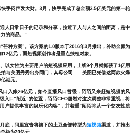
快手闷声发大财。3月，快手完成了总金额3.5亿美元的第一轮
普通人日常日子的记录和分享，拉近了人与人之间的距离，是中
力的商品。”
“芒种方案”。
该方案的1.0版本于2016年3月推出，补助金额为
追加12亿元，而短视频创作者是重点扶植对象。
线、以女性为主要用户的短视频应用，上线9个月就抓获了1亿用
。美拍与美图秀秀出身同门，其母公司——美图已凭借这两款火爆
0亿港元。
风口入账26亿元，如今直播风口暂缓，陌陌又来赶短视频的风
级入口“附近”的位置，陌陌CEO唐岩对这次调整非常重视，将
用户提供丰富的娱乐化内容”，并着重“陌陌将从一个交友性质
。
3月底，阿里宣告将旗下的土豆全部转型为
短视频
渠道，并推出
总额为20亿元。