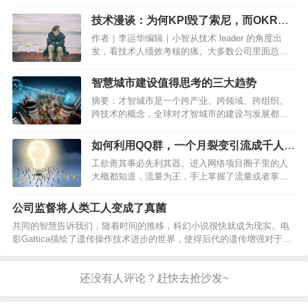
利性。ft12短网址在这方面就有得天独厚的优势。他集合了u6.gg，
rrd.me ， c7.gg ，kks.me…
技术漫谈：为何KPI毁了索尼，而OKR却
成就了谷歌？
作者｜李运华编辑｜小智从技术 leader 的角度出
发，看技术人绩效考核的痛。大多数公司里面总会
因为 KPI 的考核方式而存在各种各样的问题，OKR
是一个在硅谷互联网公司比较流行的做法。怎样去
智慧城市建设值得思考的三大趋势
理解 OKR 这个概念，并在技术团队中推行，从…
摘要：才智城市是一个跨产业、跨领域、跨组织、
跨技术的概念，全球对才智城市的建设与发展都在
处在理论到实践的探索期间。才智城市的建设需要
多部门、多组织的协同创新，由众多的聚焦某类问
如何利用QQ群，一个月裂变引流成千人大
题解决的创新企业集合来共同推动。Amit Garg从投
群
工欲善其事必先利其器。进入网络项目圈子里的人
资人的角度…
大概都知道，流量为王，手上掌握了流量或者掌握
了流量的技巧和流量入口，那么很多项目就直接成
功了50%。圈子无非就是流量、项目点子、执行
公司监督将人类工人变成了真菌
力、以及运营。流量就是基础，无论做普通民宅还
共同的智慧告诉我们，随着时间的推移，科幻小说很快就成为现实。电
是豪华别墅，都需要一…
影Gattica描绘了遗传操作技术进步的世界，使得后代的遗传增强对于谁
负担得起是很常见的，就业由遗传概况严格决定，从而减少了“无价值”，
即没有遗传改良的人到劳动力市场的二等经济地…