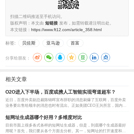
扫描二维码推送至手机访问。
版权声明：本文由
短链接
发布，如需转载请注明出处。
本文链接：
https://www.ft12.com/article_358.html
标签:
贝佐斯
亚马逊
首富
分享给朋友：
相关文章
O2O进入下半场，百度或携人工智能实现弯道超车？
近日，百度外卖副总裁陈锦晖宣布辞职的消息刷爆了互联网，百度外卖
业务要出售给顺丰的消息也时有流出。正如美团CEO王兴所言，国内
O2O行业已经进入了“下半场”。随着移动互联网人口红利减退，烧钱竞争
所带来的粗放式增长已经告一段落。 实际上在今年第…
短网址生成器哪个好用？多维度对比
目前市面上很多各式各样的短网址生成器，但是，到底哪个生成器最好
用呢？首先，我们要从各个方面去分析。其一，短网址的打开速度和便