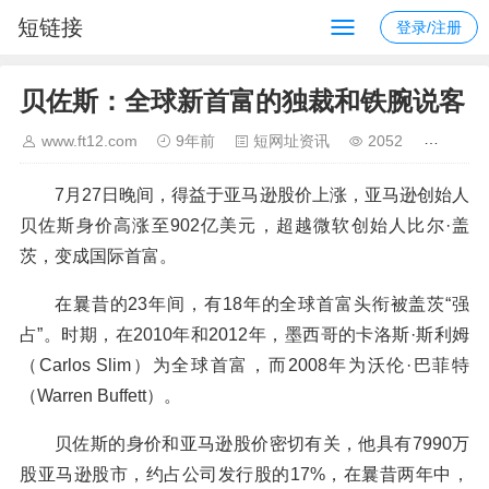
短链接
登录/注册
贝佐斯：全球新首富的独裁和铁腕说客
www.ft12.com
9年前
短网址资讯
2052
7月27日晚间，得益于亚马逊股价上涨，亚马逊创始人
贝佐斯身价高涨至902亿美元，超越微软创始人比尔·盖
茨，变成国际首富。
在曩昔的23年间，有18年的全球首富头衔被盖茨“强
占”。时期，在2010年和2012年，墨西哥的卡洛斯·斯利姆
（Carlos Slim）为全球首富，而2008年为沃伦·巴菲特
（Warren Buffett）。
贝佐斯的身价和亚马逊股价密切有关，他具有7990万
股亚马逊股市，约占公司发行股的17%，在曩昔两年中，