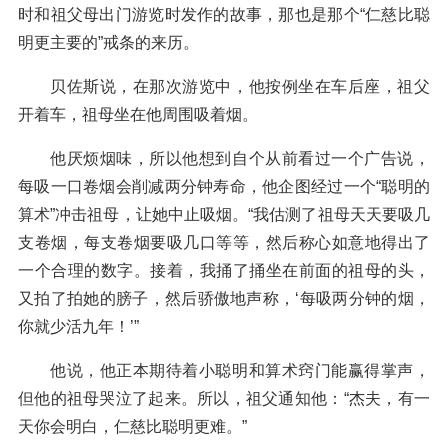
时和祖父母出门游览时发作的故事，那也是那个“仁慈比聪
明更主要的”戒条的来历。
贝佐斯说，在那次游览中，他按例坐在车后座，祖父
开着车，祖母坐在他周围吸着烟。
他厌烦烟味，所以他想到自个从前看过一个广告说，
每吸一口卷烟会削减两分钟寿命，他企图经过一个“聪明的
算术”冲击祖母，让她中止吸烟。“我估测了祖母天天要吸几
支卷烟，每支卷烟要吸几口等等，然后称心如意地得出了
一个合理的数字。接着，我捅了捅坐在前面的祖母的头，
又拍了拍她的膀子，然后骄傲地声称，‘每吸两分钟的烟，
你就少活九年！’”
他说，他正本期待着小聪明和算术窍门能赢得掌声，
但他的祖母哭泣了起来。所以，祖父通知他：“杰夫，有一
天你会明白，仁慈比聪明更难。”