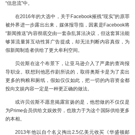
“信息流”中。
在2016年的大选中，关于Facebook摧残“现实”的原罪
被外界进一步露出出来，媒体报导指，因素是Facebook将
“新闻推送”内容彻底交由一套杂乱算法决议，但这套算法能
够算流量算互动性算广告提成，却无法判断内容真假，为
假新闻制造者供给了更大牟利空间。
贝佐斯在这个布景下，让亚马逊介入了严肃的查询报
导职业。联想到他恶作剧所说的，取得奥斯卡是为了卖出
更多的狗粮和厕纸，假如仅仅如此，把一切的内容资金都
投向文娱内容一定是一种更正确的做法。
或许贝佐斯不愿意揭露宣扬的是，他想做的不仅仅是
为Prime会员供给文娱效劳，也致力于为这个国际供给更多
的本相。
2013年他以自个名义掏出2.5亿美元收买《华盛顿邮