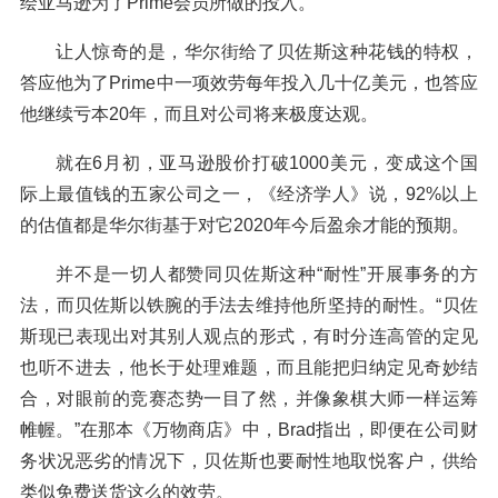
绘亚马逊为了Prime会员所做的投入。
让人惊奇的是，华尔街给了贝佐斯这种花钱的特权，
答应他为了Prime中一项效劳每年投入几十亿美元，也答应
他继续亏本20年，而且对公司将来极度达观。
就在6月初，亚马逊股价打破1000美元，变成这个国
际上最值钱的五家公司之一，《经济学人》说，92%以上
的估值都是华尔街基于对它2020年今后盈余才能的预期。
并不是一切人都赞同贝佐斯这种“耐性”开展事务的方
法，而贝佐斯以铁腕的手法去维持他所坚持的耐性。“贝佐
斯现已表现出对其别人观点的形式，有时分连高管的定见
也听不进去，他长于处理难题，而且能把归纳定见奇妙结
合，对眼前的竞赛态势一目了然，并像象棋大师一样运筹
帷幄。”在那本《万物商店》中，Brad指出，即便在公司财
务状况恶劣的情况下，贝佐斯也要耐性地取悦客户，供给
类似免费送货这么的效劳。