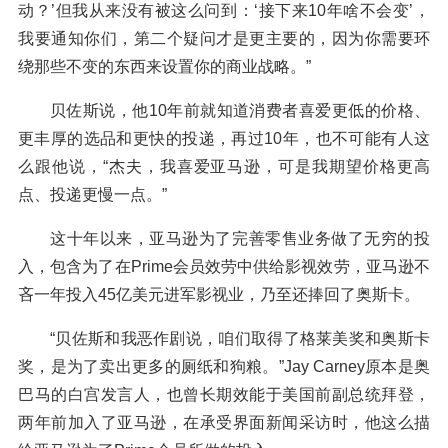
动？’但我从来没有被这么问到：‘接下来10年啥不会变’，
我要通知你们，第二个疑问才是更主要的，因为你需要环
绕那些不变的东西来设置你的商业战略。”
贝佐斯说，他10年前就知道消费者喜爱更低的价格、
更丰厚的选品和更快的投递，再过10年，也不可能有人这
么跟他说，“杰夫，我喜爱亚马逊，可是我期望价格更高
点、投递更慢一点。”
这十年以来，亚马逊为了完善零售业务做了无穷的投
入，包含为了在Prime会员效劳中供给影视效劳，亚马逊不
吝一年投入45亿美元进军影视业，乃至还捧回了奥斯卡。
“贝佐斯和我恶作剧说，咱们取得了格莱美奖和奥斯卡
奖，是为了卖出更多的厕纸和狗粮。”Jay Carney原本是奥
巴马的白宫发言人，也曾长期效能于美国前副总统拜登，
两年前加入了亚马逊，在承受界面新闻采访时，他这么描