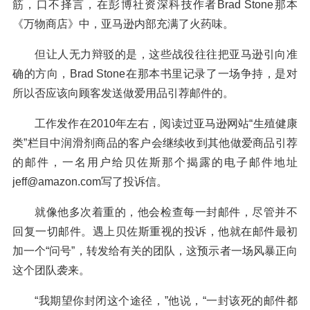
筋，口不择言，在彭博社资深科技作者Brad Stone那本
《万物商店》中，亚马逊内部充满了火药味。
但让人无力辩驳的是，这些战役往往把亚马逊引向准
确的方向，Brad Stone在那本书里记录了一场争持，是对
所以否应该向顾客发送做爱用品引荐邮件的。
工作发作在2010年左右，阅读过亚马逊网站“生殖健康
类”栏目中润滑剂商品的客户会继续收到其他做爱商品引荐
的邮件，一名用户给贝佐斯那个揭露的电子邮件地址
jeff@amazon.com写了投诉信。
就像他多次着重的，他会检查每一封邮件，尽管并不
回复一切邮件。遇上贝佐斯重视的投诉，他就在邮件最初
加一个“问号”，转发给有关的团队，这预示者一场风暴正向
这个团队袭来。
“我期望你封闭这个途径，”他说，“一封该死的邮件都