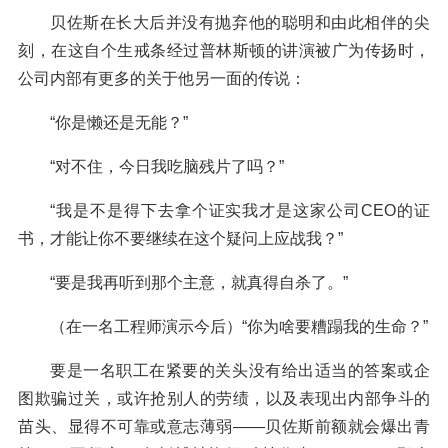
贝佐斯在长大后并没有抛弃他的聪明和由此相伴的尖
刻，在这自个生戒条经过普林斯顿的讲演被广为传扬时，
公司内部有更多的关于他另一面的传说：
“你是懒还是无能？”
“对不住，今日我吃脑残片了吗？”
“我是不是得下去拿个证实我才是这家公司CEO的证
书，才能让你不要继续在这个疑问上应战我？”
“要是我再听到那个主意，就真得自杀了。”
（在一名工程师演示今后）“你为啥要糟蹋我的生命？”
要是一名职工在紧要的关头没有给出适当的答案或企
图欺骗过关，或许抢别人的劳绩，以及表现出内部争斗的
苗头、显得不可靠或意志薄弱——贝佐斯前额就会爆出青