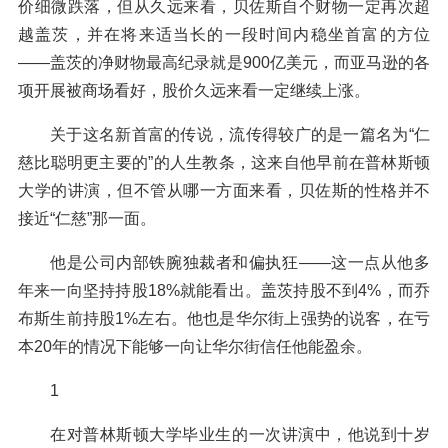
价细微跌落，但从久远来看，贝佐斯自个财物一定再次超
越盖茨，并在将来适当长的一段时间内稳坐首富的方位
——盖茨的净财物最高纪录就是900亿美元，而亚马逊的各
项开展被商场看好，股价久远来看一定继续上涨。
关于这名新首富的传说，流传得较广的是一篇名为“仁
慈比聪明更主要的”的人生教条，这来自他早前在普林斯顿
大学的讲演，但不管从哪一方面来看，贝佐斯的性格并不
接近“仁慈”那一面。
他是公司内部铁腕独裁者和偏执狂——这一点从他多
年来一向坚持持股18%就能看出。盖茨持股不到4%，而乔
布斯生前持股1%左右。他也是华尔街上强势的说客，在亏
本20年的情况下能够一向让华尔街信任他能盈余。
1
在对普林斯顿大学毕业生的一次讲演中，他说到十岁