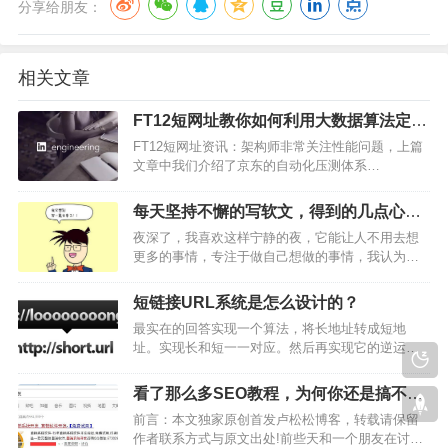
分享给朋友：
相关文章
FT12短网址教你如何利用大数据算法定位
网站性能瓶颈(BOSS)
FT12短网址资讯：架构师非常关注性能问题，上篇
文章中我们介绍了京东的自动化压测体系
ForceBot，这篇文章来自 LinkedIn 的技术博客，介
绍如何通过大数据算法来分析调用数据，自动定位
每天坚持不懈的写软文，得到的几点心得
性能瓶颈。本文由高可用架构翻译。背景我们 FT…
感悟
夜深了，我喜欢这样宁静的夜，它能让人不用去想
更多的事情，专注于做自己想做的事情，我认为是
一种幸福的事情，拿着手机播放了今晚的《半夜
听》节目，听这个节目已经有一段时间了，虽然每
短链接URL系统是怎么设计的？
天只有那么短短的几分钟，但是那些字眼确实令我
最实在的回答实现一个算法，将长地址转成短地
欲罢不能，听完几分钟的…
址。实现长和短一一对应。然后再实现它的逆运
算，将短地址还能换算回长地址。这个回答看起来
挺完美的，然后候选人也会说现在时间比较短，如
看了那么多SEO教程，为何你还是搞不定
果给我时间我去找这个算法就解决问题了。但是稍
排名？
前言：本文独家原创首发卢松松博客，转载请保留
微有点计算机或者信息论常…
作者联系方式与原文出处!前些天和一个朋友在讨论