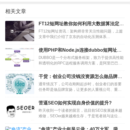
相关文章
FT12短网址教你如何利用大数据算法定位
网站性能瓶颈(BOSS)
FT12短网址资讯：架构师非常关注性能问题，上篇
文章中我们介绍了京东的自动化压测体系
ForceBot，这篇文章来自 LinkedIn 的技术博客，介
绍如何通过大数据算法来分析调用数据，自动定位
使用PHP和Node.js连接dubbo短网址服
性能瓶颈。本文由高可用架构翻译。背景我们 FT…
务
DUBBO是一个分布式服务框架，致力于提供高性能
和透明化的RPC远程服务调用方案，是阿里巴巴
SOA服务化治理方案的核心框架，每天为2,000+个
服务提供3,000,000,000+次访问量支持，并被广泛
干货：创业公司没钱没资源怎么做品牌推
应用于阿里巴巴集团的各成员站点。不巧的…
广？
通常情况下，公司在刚刚起步时，创业者们的首要
任务即是做品牌宣扬，让更多的人重视公司、重视
自个的品牌是这个期间的首要作业方针。但比较于
现已安稳下来的公司，创业公司在资金、人力、客
苦逼SEO如何实现自身价值的提升?
户源等根底资本上都还不充足，在推行的过程中也
昨天收到一个读者的留言，说目前SEO发展越来越
极简略呈现后劲不足的…
难做，SEOer越来越难生存，于是笔者就与这位朋
友聊了起来，了解到他目前在一家企业做短网址，
发展不是很好，每天累死累活，老板却认为没好好
“色流”产业十年风云录：40万大军，吸食