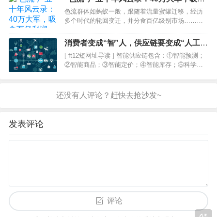
做事，多少苦逼SEO心里是哑巴吃黄莲的感觉?之前
百亿利润
色流群体如蚂蚁一般，跟随着流量蜜罐迁移，经历
咨询这样的…
多个时代的轮回变迁，并分食百亿级别市场……标
题：“色流”产业十年风云录：40万大军，吸食百亿利
润来源：一本财经，已授权『互联网的一些事』，
消费者变成“智”人，供应链要变成“人工”
转载请联系作者。在“流量为王”的时代，流量在某种
智能
[ ft12短网址导读 ] 智能供应链包含：①智能预测；
意义上，就…
②智能商品；③智能定价；④智能库存；⑤科学地
分配订单生产路径及快递安排；⑥基于模式识别等
技术的风险控制系统，及时预警订单的风险级别
等。图片来自“123rf.com.cn”【编…
发表评论
评论