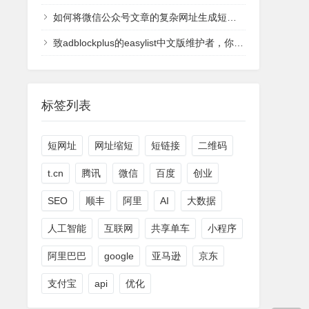
如何将微信公众号文章的复杂网址生成短网址
致adblockplus的easylist中文版维护者，你们太过分了
标签列表
短网址
网址缩短
短链接
二维码
t.cn
腾讯
微信
百度
创业
SEO
顺丰
阿里
AI
大数据
人工智能
互联网
共享单车
小程序
阿里巴巴
google
亚马逊
京东
支付宝
api
优化