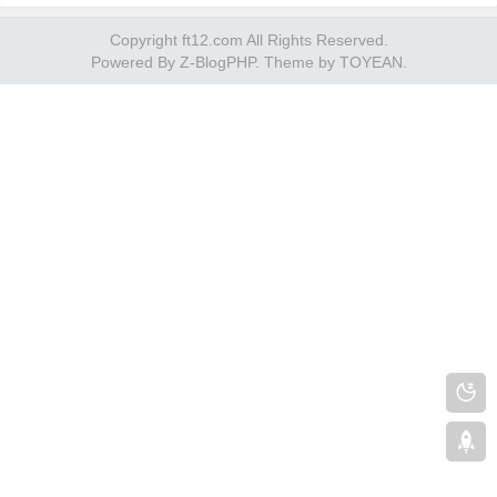
聊天记录的对话框，我问朋友：“是不是
Copyright ft12.com All Rights Reserved.
真的啊。” 他信誓旦旦地保证道：“鞋子肯
Powered By
Z-BlogPHP
. Theme by
TOYEAN
.
定是真的。”当时我没买，但今天和一个
长时间在朋友圈卖鞋的…