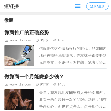
短链接
登录/注册
微商
微商推广的正确姿势
www.ft12.com
9年前
1676
信赖现代这个微商横行的时代，兄弟圈内
现已被搞得乌烟瘴气，连双袜子都要搬到
兄弟圈卖，不论他人怎样想，笔者反恰是
把一切发广告的都拉黑了，身边的兄弟也
做微商一个月能赚多少钱？
有有些做起了微商，可是大有些的办法都
是在兄弟圈发布鳞次栉比的文字，信赖那
www.ft12.com
9年前
1453
些文字也是大有些仿制而来…
去年，我发现朋友圈里有人开始卖东西，
看着一两百块钱一双的品牌运动鞋，我有
些许动心，但也有点忐忑。点开那个没有