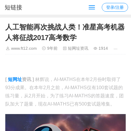
短链接
登录/注册
人工智能再次挑战人类！准星高考机器
人将征战2017高考数学
www.ft12.com
9年前
短网址资讯
1914
[
短网址
资讯 ]
林辉说，AI-MATHS在本年2月份时取得了
93分成果。在本年2月之前，AI-MATHS仅有100套试题的
练习量，从2月开始，为了练习AI-MATHS的答题速度，团
队加大了题量，现在AI-MATHS已有500套试题堆集。