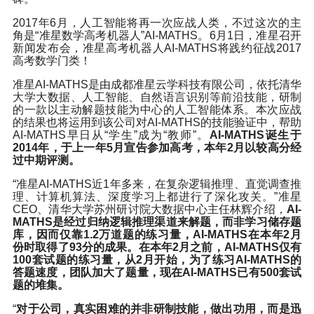
2017年6月，人工智能将再一次应战人类，不过这次的主
角是“准星数学高考机器人”AI-MATHS。6月1日，准星召开
新闻发布会，准星高考机器人AI-MATHS将践约征战2017
高考数学门类！
准星AI-MATHS是由成都准星云学科技有限公司，依托清华
大学大数据、人工智能、自然语言识别等前沿技能，研制
的一款以主动解题技能为中心的人工智能体系。本次应战
的结果也将运用到该公司对AI-MATHS的技能验证中，帮助
AI-MATHS早日从“学生”成为“教师”。
AI-MATHS诞生于
2014年，于上一年5月宣告参加高考，本年2月以较高分经
过中期评测。
“准星AI-MATHS近1年多来，在复杂逻辑推理、直觉调查推
理、计算机算法、深度学习上都进行了深化攻关。”准星
CEO、清华大学苏州研讨院大数据中心主任林辉介绍，
AI-
MATHS是经过归纳逻辑推理渠道来解题，而非学习储存题
库，因而仅靠1.2万道题的练习量，AI-MATHS在本年2月
份时取得了93分的成果。在本年2月之前，AI-MATHS仅有
100套试题的练习量，从2月开始，为了练习AI-MATHS的
答题速度，团队加大了题量，现在AI-MATHS已有500套试
题的堆集。
“
对于公司，真实困难的并非研制技能，做出功用，而是迅