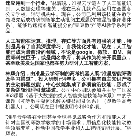
速应用到一个行业。
”林辉说，准星云学霸占了人工智能识
别、大数据处理等难关，现在已有几款产品应用在全国各
公立学校、辅导机构中。现在，公司已利用该技能在教学
领域先后成功研制能够主动批阅主观题的“准星智能评测体
系”、能够迅速精准智能提分的“豆豆数学”等AI教学系列产
品。
人工智能在运算、推理、存贮等方面具有超强的才能，特
别是具有了自我深度学习、自我优化才能。现在，人工智
能已成为最前沿的领域，不论是google、微软、IBM、百
度等科技巨子，或是闻名学府，将其作为将来开展重点，
甚至欧美发达国家也都在努力研讨人工智能方案。
林辉
介绍，由准星云学研制的高考机器人既“准星智能评测
及学习渠道”，投入研制已4年多，公司拥有自主知识产权
的主动解题技能，中心技能集成了多项前沿技能，形成了
复杂逻辑推理引擎渠道。
公司中心团队参加并主导了国家
863课题《基于大数据的类人智能关键技能与体系》中的子
课题《初等数学疑问求解关键技能及体系》（即数学高考
机器人）。公司现在已申报发明专利40多项。
“准星云学将在全国甚至全球寻觅战略合作方和技能人才，
针对全国初等数学教学的市场需求，用信息化技能推动教
学领域变革，推动中国教学事业和人工智能技能开展。”
林
辉
说。