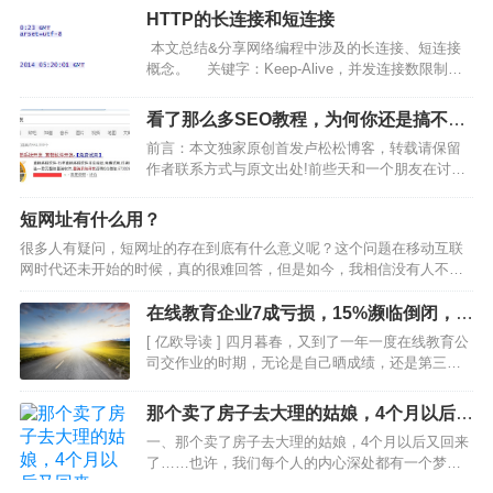
并不满意。很多年轻人在新世相后台焦虑地留言，描述自…
HTTP的长连接和短连接
本文总结&分享网络编程中涉及的长连接、短连接
概念。 关键字：Keep-Alive，并发连接数限制，
TCP，HTTP一、什么是长连接 HTTP1.1…
看了那么多SEO教程，为何你还是搞不定
排名？
前言：本文独家原创首发卢松松博客，转载请保留
作者联系方式与原文出处!前些天和一个朋友在讨论
互联网营销的时候偶然提到了SEO优化，朋友说去
年买了一套SEO教程自学，到目前为止，差不多将
短网址有什么用？
近一年了，排名还是非常的不好(几乎没有排名)。我
很多人有疑问，短网址的存在到底有什么意义呢？这个问题在移动互联
问他既然看…
网时代还未开始的时候，真的很难回答，但是如今，我相信没有人不知
道短网址存在的重要性了。因为很多很多人都在日常生活中能见到短链
接。据不完全统计，目前移动流量已经远远超越了PC流量，…
在线教育企业7成亏损，15%濒临倒闭，你
如何突围？
[ 亿欧导读 ] 四月暮春，又到了一年一度在线教育公
司交作业的时期，无论是自己晒成绩，还是第三方
机构出评估，我们看到报表里的在线教育行业都是
欣欣向荣、前景喜人，但真实情况如何？在线教育
那个卖了房子去大理的姑娘，4个月以后又
市场规模增幅迅猛，2019年将达2692.6亿…
回来了……
一、那个卖了房子去大理的姑娘，4个月以后又回来
了……也许，我们每个人的内心深处都有一个梦：
到一个安静美好的小地方，开一家小店，就这么慢