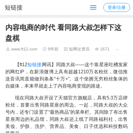
短链接
登录/注册
内容电商的时代 看同路大叔怎样下这
盘棋
www.ft12.com
9年前
短网址资讯
1671
【ft12
短链接
网讯】同路大叔——这个靠星座吐槽发家
的网红IP，在新浪微博上具有超越1210万名粉丝，微信推
送音讯简直能做到条条“十万+”。这个坐拥无穷粉丝集体的
自媒体，本来早就走上了内容电商变现的路途。
现在同路大叔开设了天猫官方旗舰店，具有5.3万店肆
粉丝，首要出售同路星座的周边。一起，同路大叔的大众
号内，还专门设置了“最热商品”的菜单栏。其间除了有出售
星座周边的礼品馆，同路大叔还上线了同路福利社，出售
美妆、护肤、洗护、营养品、美食、日子优选和科技数码