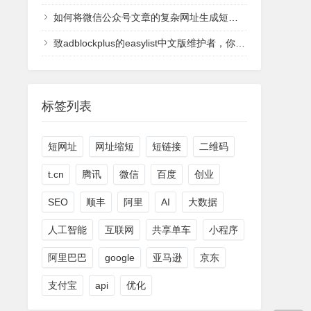
如何将微信公众号文章的复杂网址生成短网址
致adblockplus的easylist中文版维护者，你们太过分了
标签列表
短网址
网址缩短
短链接
二维码
t.cn
腾讯
微信
百度
创业
SEO
顺丰
阿里
AI
大数据
人工智能
互联网
共享单车
小程序
阿里巴巴
google
亚马逊
京东
支付宝
api
优化