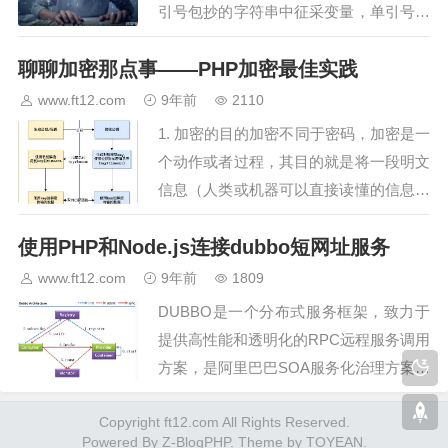
引号包抄的字符串中征采变量，单引号则
不会，留意：只要echo能这么做，它是一
聊聊加密那点事——PHP加密最佳实践
种能够把多个字符串看成参数的“函数”用
单引号取代双引号来包括字符串，这样做
www.ft12.com
9年前
2110
会更快一些。…
1. 加密的目的加密不同于密码，加密是一
个动作或者过程，其目的就是将一段明文
信息（人类或机器可以直接读懂的信息）
变为一段看上去没有任何意义的字符，必
使用PHP和Node.js连接dubbo短网址服务
须通过事先约定的解密规则才能将信息转
换回有意义的可读信息，通过加密可以防
www.ft12.com
9年前
1809
止非授权的信息窃取。…
DUBBO是一个分布式服务框架，致力于
提供高性能和透明化的RPC远程服务调用
方案，是阿里巴巴SOA服务化治理方案的
核心框架，每天为2,000+个服务提供
Copyright ft12.com All Rights Reserved.
3,000,000,000+次访问量支持，并被广泛
Powered By
Z-BlogPHP
. Theme by
TOYEAN
.