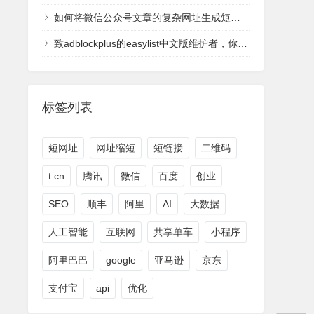
如何将微信公众号文章的复杂网址生成短网址
致adblockplus的easylist中文版维护者，你们太过分了
标签列表
短网址
网址缩短
短链接
二维码
t.cn
腾讯
微信
百度
创业
SEO
顺丰
阿里
AI
大数据
人工智能
互联网
共享单车
小程序
阿里巴巴
google
亚马逊
京东
支付宝
api
优化