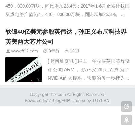
450，000.00万块，同比增加23.4%；2017年1-6月止累计我国
集成电路产值为7，440，000.00万块，同比增加23.8%。从产
值来看，江苏独占鳌头，无论是6月份单月…
软银40亿美元参股英伟达，孙正义布局科技界
英美两大芯片公司
www.ft12.com
9年前
1611
[ 短网址资讯 ] 继上一年收买英国芯片设
计公司ARM，孙正义昨天又成为了
NVIDIA的大股东，软银的每一步行为都
是孙正义心里疯狂的呐喊。“2018年将是
Copyright ft12.com All Rights Reserved.
AI的奇点，30年内机器人会比人类还多，
Powered By
Z-BlogPHP
. Theme by
TOYEAN
.
智商会是人类的1000倍，…