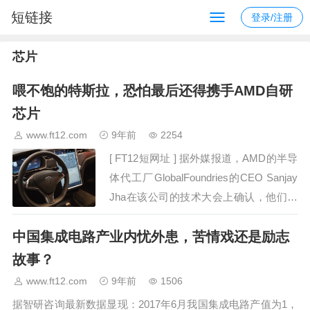
短链接
登录/注册
芯片
喂不饱的特斯拉，恐怕最后还得携手AMD自研
芯片
www.ft12.com
9年前
2254
[ FT12短网址 ] 据外媒报道，AMD的半导
体代工厂GlobalFoundries的CEO Sanjay
Jha在该公司的技术大会上确认，他们正
在与特斯拉合作生产用于自动驾驶程序的
中国集成电路产业内忧外患，苦情戏还是励志
定制化芯片，并为后者提供晶元生产代工
服务。图片…
故事？
www.ft12.com
9年前
1506
据智研咨询最新数据显现：2017年6月我国集成电路产值为1，