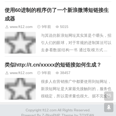
统可以很好地和订阅分发体系进行融合，
使用60进制的程序仿了一个新浪微博短链接生
相互促进。微博两个核心基础点：一是用
户关系构建，二是内容传播，微博推荐一
成器
直致力于优化这两点。。。…
www.ft12.com
9年前
5015
与其说仿新浪短网址其实算是个嚼头，招
引人们的眼球，对于常规的进制算法可以
去参看数据结构一书 通过取模方式计算
出对应的n进制数，t.cn短网址的原理大致
类似http://t.cn/xxxxx的短链接如何生成？
如下：Java代码 int nv =&…
www.ft12.com
9年前
38457
很多人在营销推广中都要使用到短网址，
新浪短网址是大家最先接触到的，服务也
很稳定，所以需求量也很大。据不完全统
计，大概每天有几十亿条t.cn短链接生
Copyright ft12.com All Rights Reserved.
成。如此巨大的数量，难道都是先登录新
Powered By
Z-BlogPHP
. Theme by
TOYEAN
.