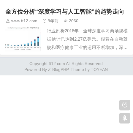
息，通过面部表情识别，我们能简单而低
全方位分析“深度学习与人工智能”的趋势走向
成本地度量出观众/用户对内容和服务的
态度。…
www.ft12.com
9年前
2060
行业剖析2016年，全球深度学习商场规模
据估计已达到2.27亿美元。跟着在自动驾
驶和医疗健康工业的运用不断增加，深度
学习应该仍会对职业添加带来突出的贡
Copyright ft12.com All Rights Reserved.
献。它在技能上战胜数据量、强计算力以
Powered By
Z-BlogPHP
. Theme by
TOYEAN
.
及在数据存储能力方面的优势，使得其在
语音、图像等对数据…